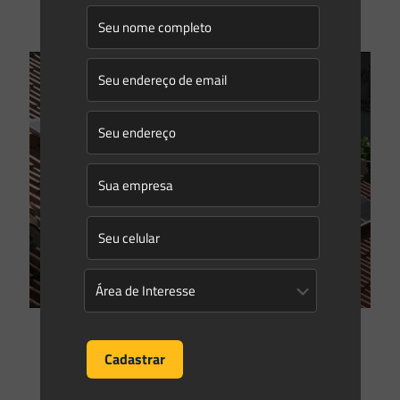
0
0
Read more
Saes Advogados
on
09/02/2017
Governo regulamenta licenciamento para uso da energia
solar no Paraná