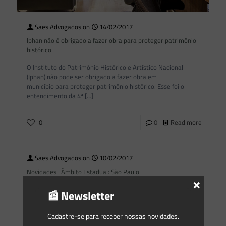
Saes Advogados
on
14/02/2017
Iphan não é obrigado a fazer obra para proteger patrimônio
histórico
O Instituto do Patrimônio Histórico e Artístico Nacional
(Iphan) não pode ser obrigado a fazer obra em
município para proteger patrimônio histórico. Esse foi o
entendimento da 4ª
[…]
0
0
Read more
Saes Advogados
on
10/02/2017
Novidades | Âmbito Estadual: São Paulo
×
DECISÃO DE DIRETORIA, CETESB No 40 I, DE 7 DE FEVEREIRO
📰 Newsletter
DE 2017 Dispõe sobre o “Protocolo de Contagem de Prazos
em Licenciamento com Avaliação de
[…]
Cadastre-se para receber nossas novidades.