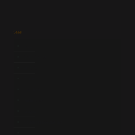
Saes
Início
Quem Somos
Atuação
Equipe
Newsletter
Publicações
Artigos
Novidades Legislativas
Informativos