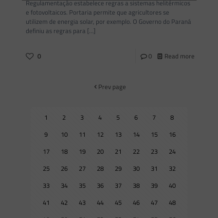
Regulamentação estabelece regras a sistemas helitérmicos
e fotovoltaicos. Portaria permite que agricultores se
utilizem de energia solar, por exemplo. O Governo do Paraná
definiu as regras para
[…]
0
0
Read more
Prev page
1
2
3
4
5
6
7
8
9
10
11
12
13
14
15
16
17
18
19
20
21
22
23
24
25
26
27
28
29
30
31
32
33
34
35
36
37
38
39
40
41
42
43
44
45
46
47
48