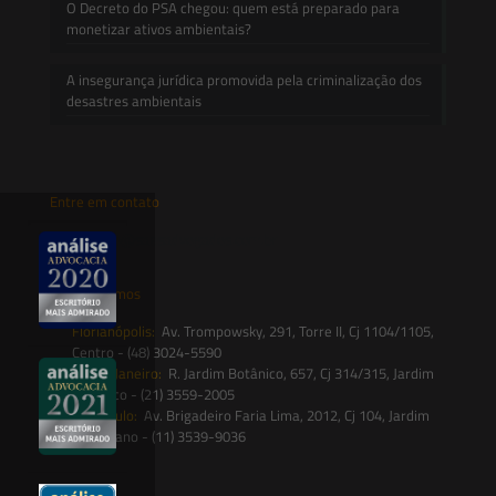
O Decreto do PSA chegou: quem está preparado para
monetizar ativos ambientais?
A insegurança jurídica promovida pela criminalização dos
desastres ambientais
Entre em contato
contato@saesadvogados.com.br
Onde estamos
Florianópolis:
Av. Trompowsky, 291, Torre II, Cj 1104/1105,
Centro - (48) 3024-5590
Rio de Janeiro:
R. Jardim Botânico, 657, Cj 314/315, Jardim
Botânico - (21) 3559-2005
São Paulo:
Av. Brigadeiro Faria Lima, 2012, Cj 104, Jardim
Paulistano - (11) 3539-9036
Siga-nos