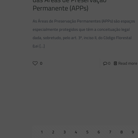
Permanente (APPs)
As Áreas de Preservação Permanentes (APPs) são espaços
especialmente protegidos que têm a conceituação legal
dada, sobretudo, pelo art. 3º, inciso II, do Código Florestal
(Lei
[…]
0
0
Read more
1
2
3
4
5
6
7
8
9