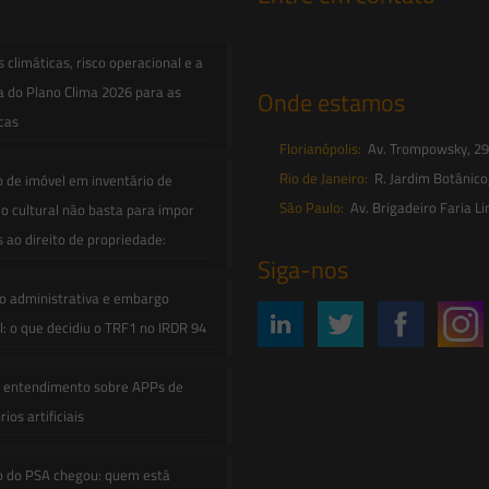
contato@saesadvogados.com.br
climáticas, risco operacional e a
a do Plano Clima 2026 para as
Onde estamos
icas
Florianópolis:
Av. Trompowsky, 291,
Rio de Janeiro:
R. Jardim Botânico
o de imóvel em inventário de
São Paulo:
Av. Brigadeiro Faria Li
o cultural não basta para impor
s ao direito de propriedade:
Siga-nos
o administrativa e embargo
: o que decidiu o TRF1 no IRDR 94
e entendimento sobre APPs de
ios artificiais
o do PSA chegou: quem está