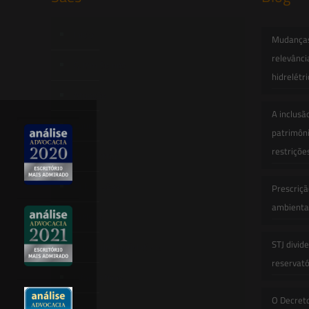
Início
Mudanças 
relevânci
Quem Somos
hidrelétr
Atuação
A inclusã
Equipe
patrimôni
restriçõe
Newsletter
Publicações
Prescriçã
ambiental
Artigos
STJ divid
Novidades Legislativas
reservatór
Informativos
O Decret
Contato