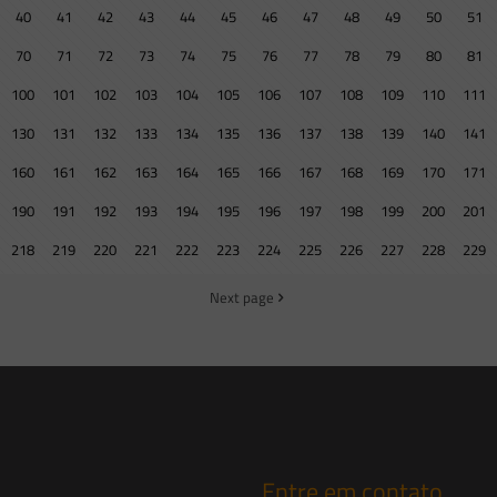
40
41
42
43
44
45
46
47
48
49
50
51
70
71
72
73
74
75
76
77
78
79
80
81
100
101
102
103
104
105
106
107
108
109
110
111
130
131
132
133
134
135
136
137
138
139
140
141
160
161
162
163
164
165
166
167
168
169
170
171
190
191
192
193
194
195
196
197
198
199
200
201
218
219
220
221
222
223
224
225
226
227
228
229
Next page
Entre em contato