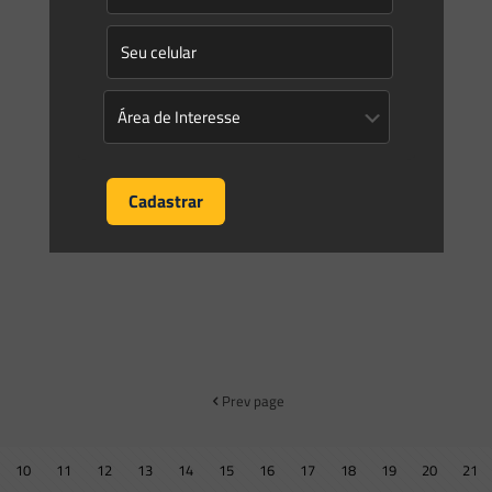
dar em árvore
Há diversas formas de obter retorno econômico com a
atividade florestal. Neste texto, abordaremos de forma
objetiva duas das diversas possibilidades de monetização
da reserva legal:
[…]
0
0
Read more
Prev page
10
11
12
13
14
15
16
17
18
19
20
21