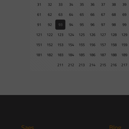
31
32
33
34
35
36
37
38
39
61
62
63
64
65
66
67
68
69
91
92
93
94
95
96
97
98
99
121
122
123
124
125
126
127
128
129
151
152
153
154
155
156
157
158
159
181
182
183
184
185
186
187
188
189
211
212
213
214
215
216
217
Saes
Blog