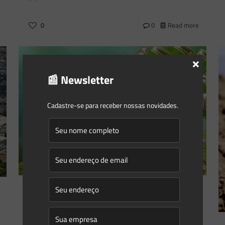
0
0
Read more
×
📰 Newsletter
Cadastre-se para receber nossas novidades.
Saes Advogados
on
19/03/2021
Saiba como monetizar sua Reserva
Legal e aprenda: Dinheiro pode sim