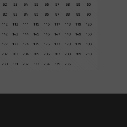
52
53
54
55
56
57
58
59
60
82
83
84
85
86
87
88
89
90
112
113
114
115
116
117
118
119
120
142
143
144
145
146
147
148
149
150
172
173
174
175
176
177
178
179
180
202
203
204
205
206
207
208
209
210
230
231
232
233
234
235
236