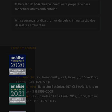
O Decreto do PSA chegou: quem está preparado para
monetizar ativos ambientais?
A insegurança jurídica promovida pela criminalização dos
desastres ambientais
Entre em contato
contato@saesadvogados.com.br
Onde estamos
Florianópolis:
Av. Trompowsky, 291, Torre II, Cj 1104/1105,
Centro - (48) 3024-5590
Rio de Janeiro:
R. Jardim Botânico, 657, Cj 314/315, Jardim
Botânico - (21) 3559-2005
São Paulo:
Av. Brigadeiro Faria Lima, 2012, Cj 104, Jardim
Paulistano - (11) 3539-9036