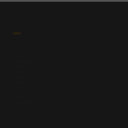
Saes
Início
Quem Somos
Atuação
Equipe
Newsletter
Publicações
Artigos
Novidades Legislativas