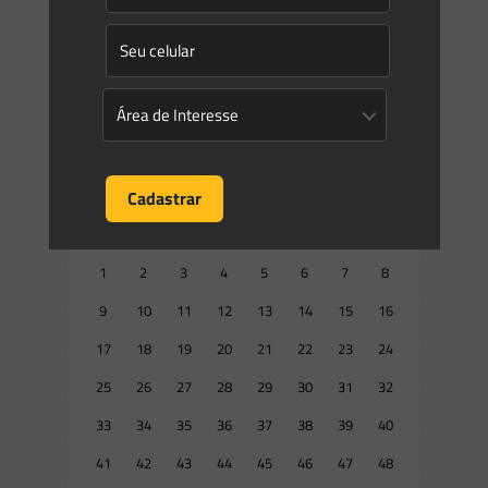
Bancos de áreas verdes viabilizam regularização ambiental
Bancos de áreas verdes viabilizam regularização ambiental
A legislação ambiental no Brasil é desafiadora e coloca o
país como um dos mais restritivos do mundo. No
[…]
0
0
Read more
Prev page
1
2
3
4
5
6
7
8
9
10
11
12
13
14
15
16
17
18
19
20
21
22
23
24
25
26
27
28
29
30
31
32
33
34
35
36
37
38
39
40
41
42
43
44
45
46
47
48