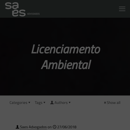
Licenciamento
Ambiental
Categories
Tags
Authors
Show all
Saes Advogados
on
27/06/2018