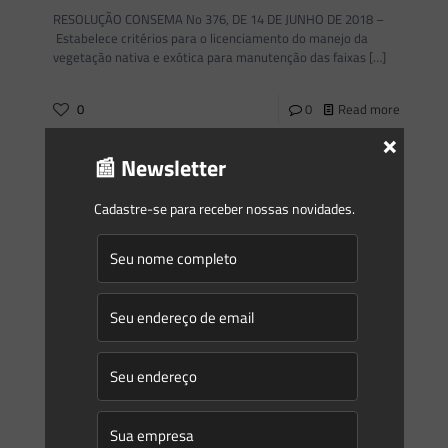
RESOLUÇÃO CONSEMA No 376, DE 14 DE JUNHO DE 2018 –
Estabelece critérios para o licenciamento do manejo da
vegetação nativa e exótica para manutenção das faixas
[…]
0
0
Read more
×
📰 Newsletter
Saes Advogados
on
21/06/2018
Novidades | Âmbito Estadual: Santa Catarina
Cadastre-se para receber nossas novidades.
PORTARIA IMA No 136, DE 19 DE JUNHO DE 2018 Define
critérios e procedimentos administrativos para a
compensação por supressão de vegetação em Unidades de
Conservação administradas
[…]
0
0
Read more
Saes Advogados
on
21/06/2018