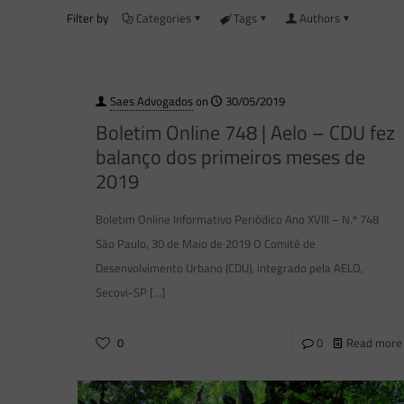
Filter by
Categories
Tags
Authors
Saes Advogados
on
30/05/2019
Boletim Online 748 | Aelo – CDU fez
balanço dos primeiros meses de
2019
Boletim Online Informativo Periódico Ano XVIII – N.º 748
São Paulo, 30 de Maio de 2019 O Comitê de
Desenvolvimento Urbano (CDU), integrado pela AELO,
Secovi-SP
[…]
0
0
Read more