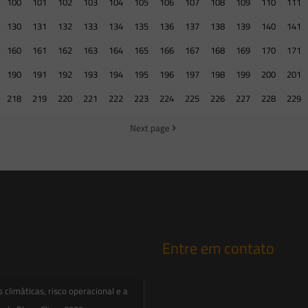
100
101
102
103
104
105
106
107
108
109
110
111
130
131
132
133
134
135
136
137
138
139
140
141
160
161
162
163
164
165
166
167
168
169
170
171
190
191
192
193
194
195
196
197
198
199
200
201
218
219
220
221
222
223
224
225
226
227
228
229
Next page
Entre em contato
contato@saesadvogados.com.br
climáticas, risco operacional e a