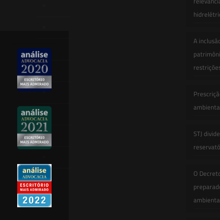
relevânci
Quem Somos
hidrelétr
Atuação
A inclusã
Equipe
patrimôni
restriçõe
Newsletter
Publicações
Prescriçã
ambiental
Artigos
STJ divid
Novidades Legislativas
reservatór
Informativos
O Decret
Contato
preparado
ambienta