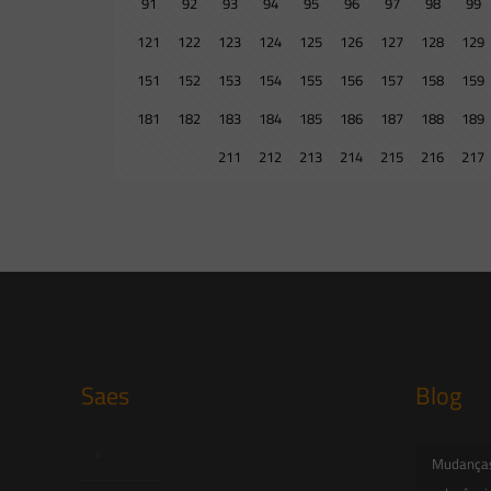
91
92
93
94
95
96
97
98
99
121
122
123
124
125
126
127
128
129
151
152
153
154
155
156
157
158
159
181
182
183
184
185
186
187
188
189
211
212
213
214
215
216
217
Saes
Blog
Início
Mudanças 