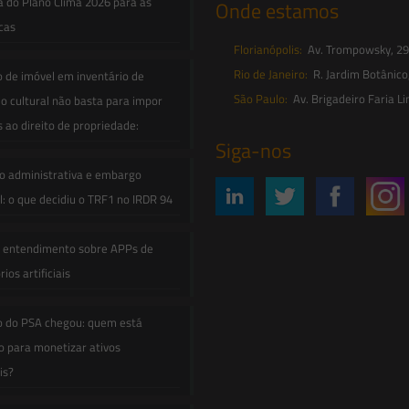
a do Plano Clima 2026 para as
Onde estamos
icas
Florianópolis:
Av. Trompowsky, 291,
Rio de Janeiro:
R. Jardim Botânico
o de imóvel em inventário de
São Paulo:
Av. Brigadeiro Faria Li
o cultural não basta para impor
s ao direito de propriedade:
Siga-nos
o administrativa e embargo
: o que decidiu o TRF1 no IRDR 94
e entendimento sobre APPs de
ios artificiais
o do PSA chegou: quem está
 para monetizar ativos
is?