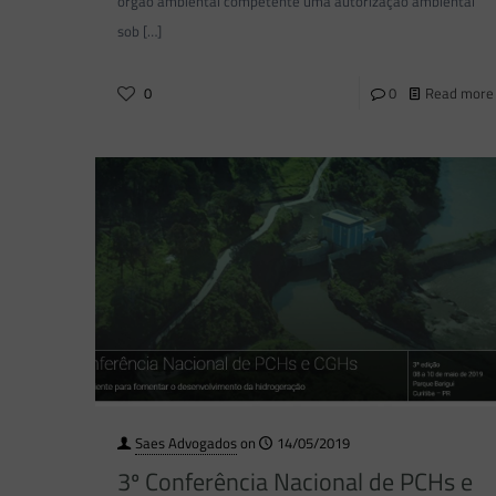
órgão ambiental competente uma autorização ambiental
sob
[…]
0
0
Read more
Saes Advogados
on
14/05/2019
3º Conferência Nacional de PCHs e