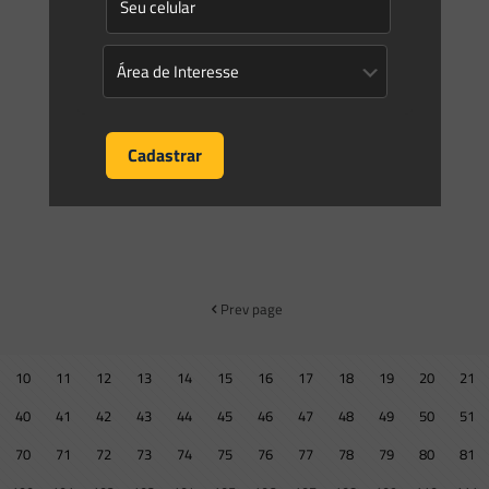
Prev page
10
11
12
13
14
15
16
17
18
19
20
21
40
41
42
43
44
45
46
47
48
49
50
51
70
71
72
73
74
75
76
77
78
79
80
81