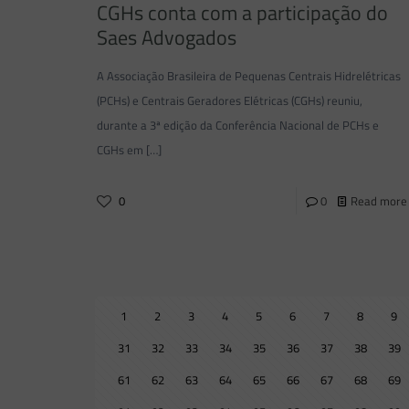
CGHs conta com a participação do
Saes Advogados
A Associação Brasileira de Pequenas Centrais Hidrelétricas
(PCHs) e Centrais Geradores Elétricas (CGHs) reuniu,
durante a 3ª edição da Conferência Nacional de PCHs e
CGHs em
[…]
0
0
Read more
1
2
3
4
5
6
7
8
9
31
32
33
34
35
36
37
38
39
61
62
63
64
65
66
67
68
69