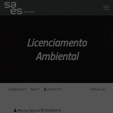
Licenciamento
Ambiental
Categories
Tags
Authors
Show all
Marcos Saes
on
29/09/2015