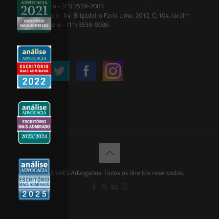
Botânico - (21) 3559-2005
São Paulo:
Av. Brigadeiro Faria Lima, 2012, Cj 104, Jardim
Paulistano - (11) 3539-9036
Siga-nos
© 2026 SAES Advogados. Todos os direitos reservados.