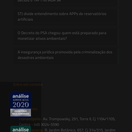
STJ divide entendimento sobre APPs de reservatórios
artificiais
O Decreto do PSA chegou: quem está preparado para
monetizar ativos ambientais?
A insegurança jurídica promovida pela criminalização dos
desastres ambientais
Entre em contato
contato@saesadvogados.com.br
Onde estamos
Florianópolis:
Av. Trompowsky, 291, Torre II, Cj 1104/1105,
Centro - (48) 3024-5590
Rio de Janeiro:
R. Jardim Botânico, 657, Cj 314/315, Jardim