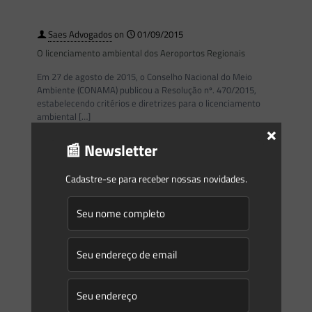
Saes Advogados
on
01/09/2015
O licenciamento ambiental dos Aeroportos Regionais
Em 27 de agosto de 2015, o Conselho Nacional do Meio
Ambiente (CONAMA) publicou a Resolução nº. 470/2015,
estabelecendo critérios e diretrizes para o licenciamento
ambiental
[…]
×
📰 Newsletter
0
0
Read more
Cadastre-se para receber nossas novidades.
Prev page
1
2
3
4
5
6
7
8
9
10
11
12
13
14
15
16
17
18
19
20
21
22
23
24