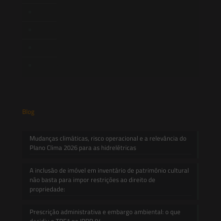
Artigos
Novidades Legislativas
Informativos
Contato
Blog
Mudanças climáticas, risco operacional e a relevância do
Plano Clima 2026 para as hidrelétricas
A inclusão de imóvel em inventário de patrimônio cultural
não basta para impor restrições ao direito de
propriedade:
Prescrição administrativa e embargo ambiental: o que
decidiu o TRF1 no IRDR 94