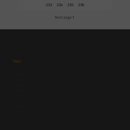
233
234
235
236
Next page
Saes
Início
Quem Somos
Atuação
Equipe
Newsletter
Publicações