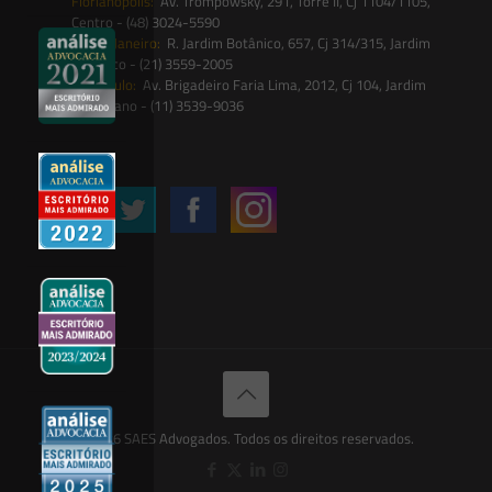
Florianópolis:
Av. Trompowsky, 291, Torre II, Cj 1104/1105,
Centro - (48) 3024-5590
Rio de Janeiro:
R. Jardim Botânico, 657, Cj 314/315, Jardim
Botânico - (21) 3559-2005
São Paulo:
Av. Brigadeiro Faria Lima, 2012, Cj 104, Jardim
Paulistano - (11) 3539-9036
Siga-nos
© 2026 SAES Advogados. Todos os direitos reservados.