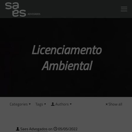
Licenciamento
Ambiental
Categories
Tags
Authors
Show all
Saes Advogados
on
05/05/2022