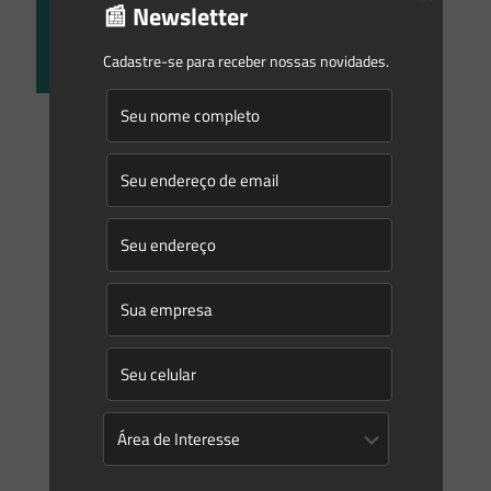
📰 Newsletter
Cadastre-se para receber nossas novidades.
Saes Advogados
on
25/04/2022
Resíduos Sólidos: um investimento em potencial
No último dia 13, o Governo Federal publicou o Decreto nº
11.044/2022 que instituiu o Certificado de Crédito de
Reciclagem (Recicla+) e o Decreto nº 11.043/2022
[…]
0
0
Read more
Prev page
1
2
3
4
5
6
7
8
9
10
11
12
13
14
15
16