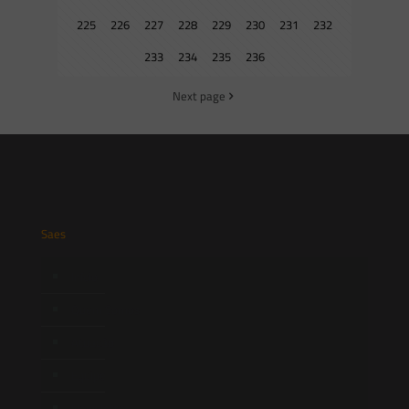
225
226
227
228
229
230
231
232
233
234
235
236
Next page
Saes
Início
Quem Somos
Atuação
Equipe
Newsletter