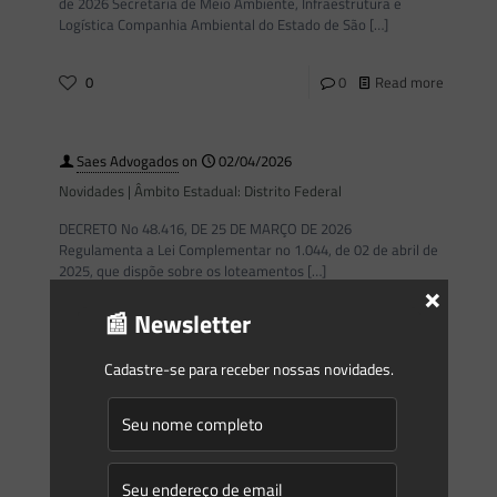
de 2026 Secretaria de Meio Ambiente, Infraestrutura e
Logística Companhia Ambiental do Estado de São
[…]
0
0
Read more
Saes Advogados
on
02/04/2026
Novidades | Âmbito Estadual: Distrito Federal
DECRETO No 48.416, DE 25 DE MARÇO DE 2026
Regulamenta a Lei Complementar no 1.044, de 02 de abril de
2025, que dispõe sobre os loteamentos
[…]
×
📰 Newsletter
1
0
Read more
Cadastre-se para receber nossas novidades.
Saes Advogados
on
02/04/2026
Novidades | Âmbito Estadual: Maranhão
(MEDIDA PROVISÓRIA No 532, DE 17 DE DEZEMBRO DE 2025)
LEI No 12.809, DE 20 DE MARÇO DE 2026 Dispõe sobre as