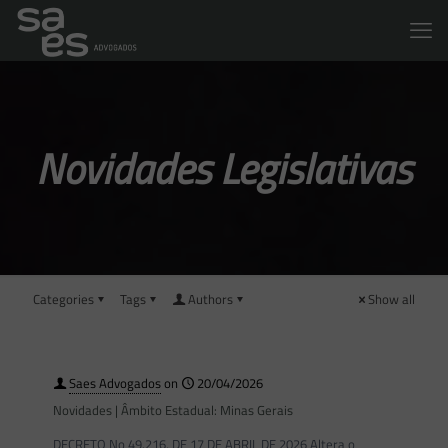
Novidades Legislativas
Categories
Tags
Authors
Show all
Saes Advogados
on
20/04/2026
Novidades | Âmbito Estadual: Minas Gerais
DECRETO No 49.216, DE 17 DE ABRIL DE 2026 Altera o