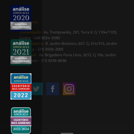
contato@saesadvogados.com.br
Onde estamos
Florianópolis:
Av. Trompowsky, 291, Torre II, Cj 1104/1105,
Centro - (48) 3024-5590
Rio de Janeiro:
R. Jardim Botânico, 657, Cj 314/315, Jardim
Botânico - (21) 3559-2005
São Paulo:
Av. Brigadeiro Faria Lima, 2012, Cj 104, Jardim
Paulistano - (11) 3539-9036
Siga-nos