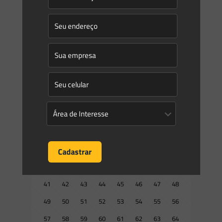
normas e os procedimentos
[…]
1
0
Read more
Prev page
1
2
3
4
5
6
7
8
9
10
11
12
13
14
15
16
17
18
19
20
21
22
23
24
25
26
27
28
29
30
31
32
33
34
35
36
37
38
39
40
41
42
43
44
45
46
47
48
49
50
51
52
53
54
55
56
57
58
59
60
61
62
63
64