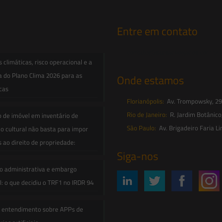
Entre em contato
contato@saesadvogados.com.br
climáticas, risco operacional e a
a do Plano Clima 2026 para as
Onde estamos
icas
Florianópolis:
Av. Trompowsky, 291,
Rio de Janeiro:
R. Jardim Botânico
o de imóvel em inventário de
São Paulo:
Av. Brigadeiro Faria Li
o cultural não basta para impor
s ao direito de propriedade:
Siga-nos
o administrativa e embargo
: o que decidiu o TRF1 no IRDR 94
e entendimento sobre APPs de