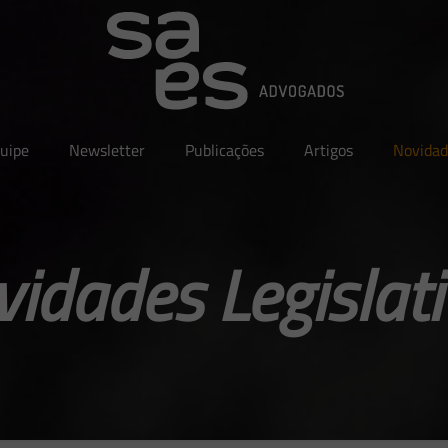
uipe
Newsletter
Publicações
Artigos
Novidad
idades Legislat