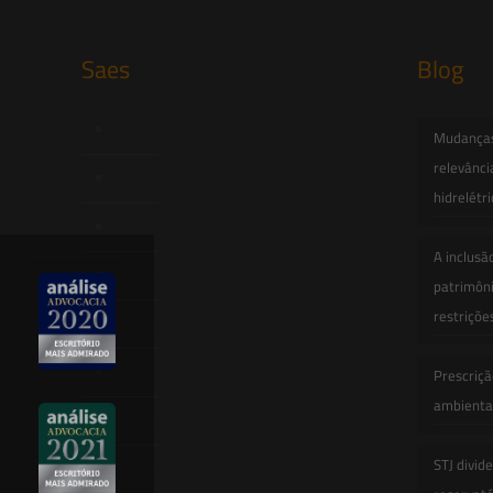
Saes
Blog
Início
Mudanças 
relevânci
Quem Somos
hidrelétr
Atuação
A inclusã
Equipe
patrimôni
restriçõe
Newsletter
Publicações
Prescriçã
ambiental
Artigos
STJ divid
Novidades Legislativas