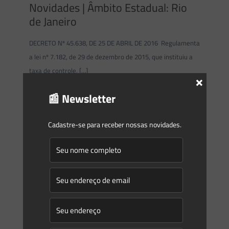
Novidades | Âmbito Estadual: Rio
de Janeiro
DECRETO Nº 45.638, DE 25 DE ABRIL DE 2016 Regulamenta
a lei nº 7.182, de 29 de dezembro de 2015, que instituiu a
taxa de controle,
[…]
×
📰 Newsletter
0
0
Read more
Cadastre-se para receber nossas novidades.
Saes Advogados
on
04/05/2016
RESOLUÇÃO NORMATIVA ANEEL
Nº 712, DE 19 DE ABRIL DE 2016
RESOLUÇÃO NORMATIVA ANEEL Nº 712, DE 19 DE ABRIL DE
2016 – Revoga a Resolução Normativa no 333, de 7 de
outubro de 2008, que estabelece critérios
[…]