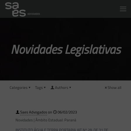
Novidades Legislativas
Categories
Tags
Authors
Show all
Saes Advogados
on
06/02/2023
Novidades | Âmbito Estadual: Paraná
INSTITUTO ÁGUA E TERRA PORTARIA IAT Nº 28, DE 31 DE