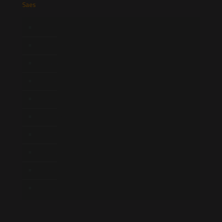
Saes
Início
Quem Somos
Atuação
Equipe
Newsletter
Publicações
Artigos
Novidades Legislativas
Informativos
Contato