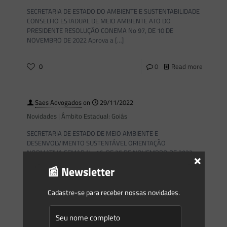
SECRETARIA DE ESTADO DO AMBIENTE E SUSTENTABILIDADE
CONSELHO ESTADUAL DE MEIO AMBIENTE ATO DO
PRESIDENTE RESOLUÇÃO CONEMA No 97, DE 10 DE
NOVEMBRO DE 2022 Aprova a
[…]
0
0
Read more
Saes Advogados
on
29/11/2022
Novidades | Âmbito Estadual: Goiás
SECRETARIA DE ESTADO DE MEIO AMBIENTE E
DESENVOLVIMENTO SUSTENTÁVEL ORIENTAÇÃO
NORMATIVA SEMAD No 16, DE 25 DE NOVEMBRO DE 2022
×
Define as tipologias de empreendimentos ativas para
[…]
📰 Newsletter
0
0
Read more
Cadastre-se para receber nossas novidades.
Saes Advogados
on
29/11/2022