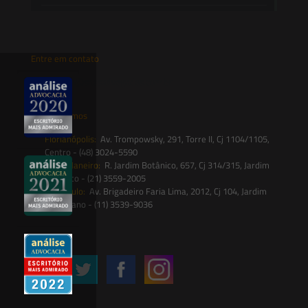
Entre em contato
contato@saesadvogados.com.br
Onde estamos
Florianópolis:
Av. Trompowsky, 291, Torre II, Cj 1104/1105,
Centro - (48) 3024-5590
Rio de Janeiro:
R. Jardim Botânico, 657, Cj 314/315, Jardim
Botânico - (21) 3559-2005
São Paulo:
Av. Brigadeiro Faria Lima, 2012, Cj 104, Jardim
Paulistano - (11) 3539-9036
Siga-nos