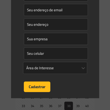
Novidades | Âmbito Estadual: Espirito Santo
DECRETO No 5.238-R, DE 25 DE NOVEMBRO DE 2022
Declara as espécies da flora silvestres ameaçadas de
extinção no Estado do Espirito Santo e dá outras
providências.
[…]
0
0
Read more
Prev page
1
2
3
4
5
6
7
8
9
10
11
12
13
14
15
16
17
18
19
20
21
22
23
24
25
26
27
28
29
30
31
32
33
34
35
36
37
38
39
40