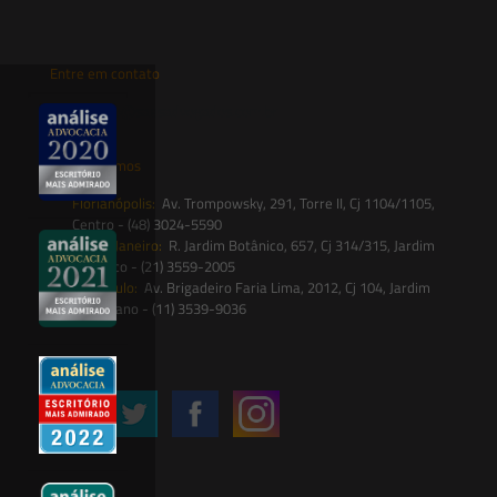
Entre em contato
contato@saesadvogados.com.br
Onde estamos
Florianópolis:
Av. Trompowsky, 291, Torre II, Cj 1104/1105,
Centro - (48) 3024-5590
Rio de Janeiro:
R. Jardim Botânico, 657, Cj 314/315, Jardim
Botânico - (21) 3559-2005
São Paulo:
Av. Brigadeiro Faria Lima, 2012, Cj 104, Jardim
Paulistano - (11) 3539-9036
Siga-nos