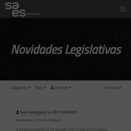
Novidades Legislativas
Categories
Tags
Authors
Show all
Saes Advogados
on
17/06/2025
Novidades | Âmbito Federal
SUPERINTENDÊNCIA DE INFRAESTRUTURA RODOVIÁRIA