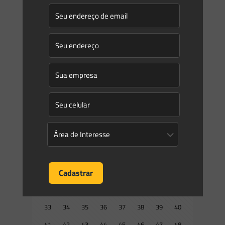
Novidades | Âmbito Estadual: Paraná
SECRETARIA DO DESENVOLVIMENTO SUSTENTÁVEL IAT
INSTITUTO ÁGUA E TERRA INSTRUÇÃO NORMATIVA IAT No
43, DE 29 DE ABRIL DE 2025 Súmula: Estabelece definições,
critérios, diretrizes e
[…]
0
0
Read more
Prev page
1
2
3
4
5
6
7
8
9
10
11
12
13
14
15
16
17
18
19
20
21
22
23
24
25
26
27
28
29
30
31
32
33
34
35
36
37
38
39
40
41
42
43
44
45
46
47
48