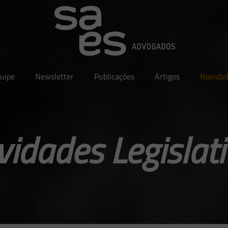
uipe
Newsletter
Publicações
Artigos
Novidad
idades Legislat