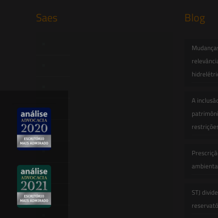
Saes
Blog
Início
Mudanças 
relevânci
Quem Somos
hidrelétr
Atuação
A inclusã
Equipe
patrimôni
restriçõe
Newsletter
Publicações
Prescriçã
ambiental
Artigos
STJ divid
Novidades Legislativas
reservatór
Informativos