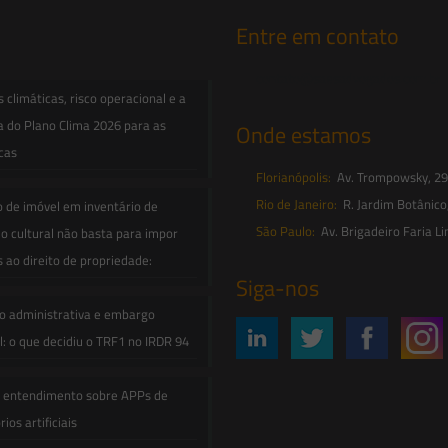
Entre em contato
contato@saesadvogados.com.br
climáticas, risco operacional e a
a do Plano Clima 2026 para as
Onde estamos
icas
Florianópolis:
Av. Trompowsky, 291,
Rio de Janeiro:
R. Jardim Botânico
o de imóvel em inventário de
São Paulo:
Av. Brigadeiro Faria Li
o cultural não basta para impor
s ao direito de propriedade:
Siga-nos
o administrativa e embargo
: o que decidiu o TRF1 no IRDR 94
e entendimento sobre APPs de
ios artificiais