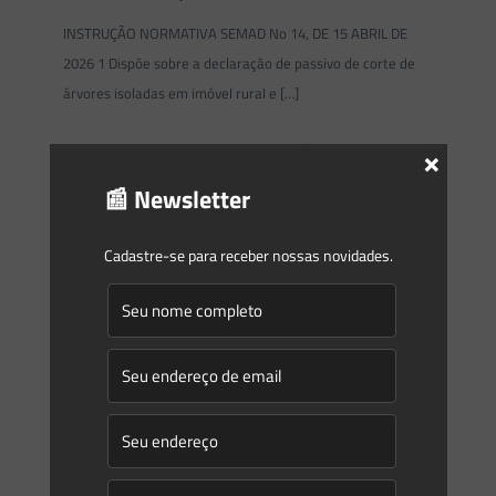
INSTRUÇÃO NORMATIVA SEMAD No 14, DE 15 ABRIL DE
2026 1 Dispõe sobre a declaração de passivo de corte de
árvores isoladas em imóvel rural e
[…]
×
0
0
Read more
📰 Newsletter
Cadastre-se para receber nossas novidades.
Saes Advogados
on
20/04/2026
Novidades | Âmbito Estadual: Santa
Catarina
PORTARIA IMA No 96, DE 14 DE ABRIL DE 2026 1 Revoga a
Portaria IMA No 140/2024 e a Instrução Normativa no 84,
que dispõe sobre
[…]