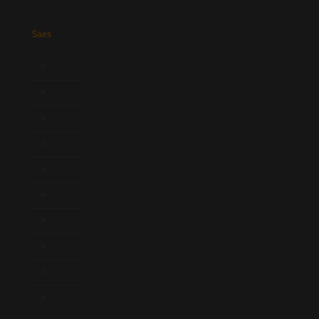
Saes
Início
Quem Somos
Atuação
Equipe
Newsletter
Publicações
Artigos
Novidades Legislativas
Informativos
Contato