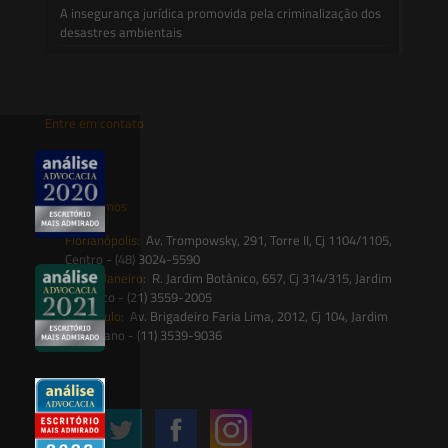
A insegurança jurídica promovida pela criminalização dos
desastres ambientais
Entre em contato
contato@saesadvogados.com.br
Onde estamos
Florianópolis:
Av. Trompowsky, 291, Torre II, Cj 1104/1105,
Centro - (48) 3024-5590
Rio de Janeiro:
R. Jardim Botânico, 657, Cj 314/315, Jardim
Botânico - (21) 3559-2005
São Paulo:
Av. Brigadeiro Faria Lima, 2012, Cj 104, Jardim
Paulistano - (11) 3539-9036
Siga-nos