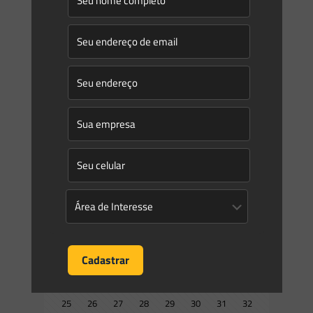
Saes Advogados
on
18/01/2019
Novidades | Âmbito Estadual: Distrito Federal
LEI COMPLEMENTAR No 948, DE 16 DE JANEIRO DE 2019 –
Aprova a Lei de Uso e Ocupação do Solo do Distrito Federal –
LUOS nos termos
[…]
0
0
Read more
Prev page
1
2
3
4
5
6
7
8
9
10
11
12
13
14
15
16
17
18
19
20
21
22
23
24
25
26
27
28
29
30
31
32