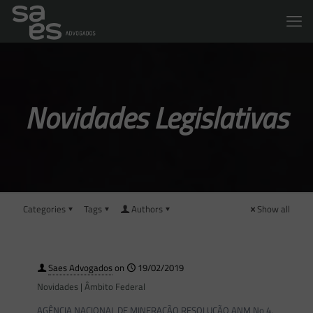
Novidades Legislativas
Categories
Tags
Authors
Show all
Saes Advogados
on
19/02/2019
Novidades | Âmbito Federal
AGÊNCIA NACIONAL DE MINERAÇÃO RESOLUÇÃO ANM No 4,