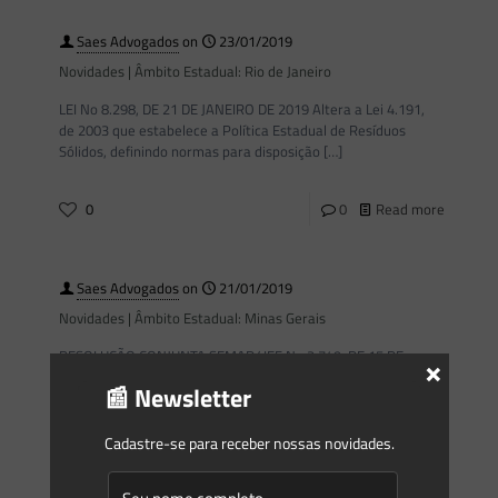
Saes Advogados
on
23/01/2019
Novidades | Âmbito Estadual: Rio de Janeiro
LEI No 8.298, DE 21 DE JANEIRO DE 2019 Altera a Lei 4.191,
de 2003 que estabelece a Política Estadual de Resíduos
Sólidos, definindo normas para disposição
[…]
0
0
Read more
Saes Advogados
on
21/01/2019
Novidades | Âmbito Estadual: Minas Gerais
RESOLUÇÃO CONJUNTA SEMAD/ IEF No 2.749, DE 15 DE
×
JANEIRO DE 2019 Dispõe sobre os procedimentos relativos
📰 Newsletter
às autorizações para manejo de fauna silvestre terrestre e
aquática
[…]
Cadastre-se para receber nossas novidades.
0
0
Read more