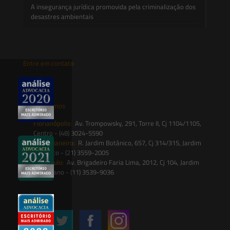
A insegurança jurídica promovida pela criminalização dos
desastres ambientais
Entre em contato
contato@saesadvogados.com.br
Onde estamos
Florianópolis:
Av. Trompowsky, 291, Torre II, Cj 1104/1105,
Centro - (48) 3024-5590
Rio de Janeiro:
R. Jardim Botânico, 657, Cj 314/315, Jardim
Botânico - (21) 3559-2005
São Paulo:
Av. Brigadeiro Faria Lima, 2012, Cj 104, Jardim
Paulistano - (11) 3539-9036
Siga-nos