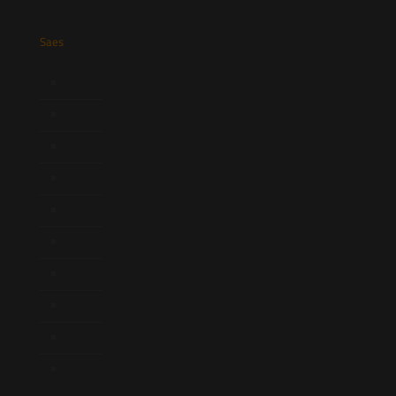
Saes
Início
Quem Somos
Atuação
Equipe
Newsletter
Publicações
Artigos
Novidades Legislativas
Informativos
Contato