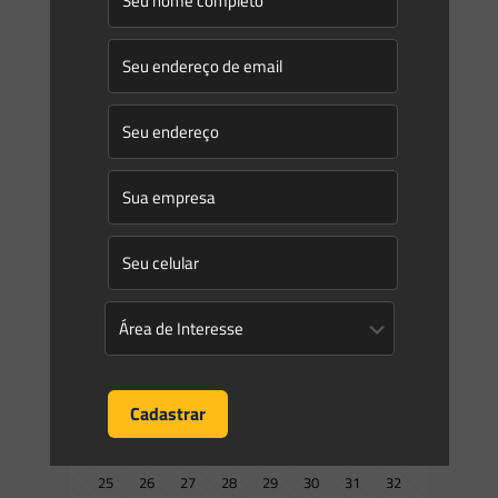
Saes Advogados
on
04/08/2015
Nova seção “Novidades Legislativas” disponível no site da
Saes Advogados
O site do Saes Advogados conta com uma seção de
“Novidades Legislativas” atualizada constantemente,
destinada a elencar as principais novidades legislativas na
área ambiental. Tais novidades também
[…]
0
0
Read more
Prev page
1
2
3
4
5
6
7
8
9
10
11
12
13
14
15
16
17
18
19
20
21
22
23
24
25
26
27
28
29
30
31
32