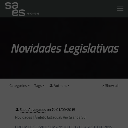
Novidades Legislativas
Categories
Tags
Authors
Show all
Saes Advogados
on
01/09/2015
Novidades | Âmbito Estadual: Rio Grande Sul
ORDEM DE SERVIÇO SEMA Nº 10, DE 17 DE AGOSTO DE 2015