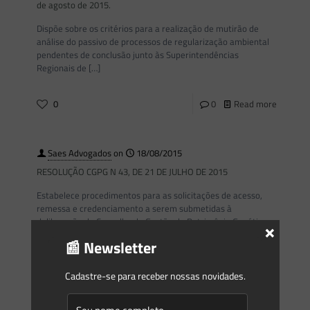
de agosto de 2015.
Dispõe sobre os critérios para a realização de mutirão de
análise do passivo de processos de regularização ambiental
pendentes de conclusão junto às Superintendências
Regionais de
[…]
0
0
Read more
Saes Advogados
on
18/08/2015
RESOLUÇÃO CGPG N 43, DE 21 DE JULHO DE 2015
Estabelece procedimentos para as solicitações de acesso,
remessa e credenciamento a serem submetidas à
deliberação do Conselho de Gestão do Patrimônio Genético;
×
revoga a Resolução nº
[…]
📰 Newsletter
0
0
Read more
Cadastre-se para receber nossas novidades.