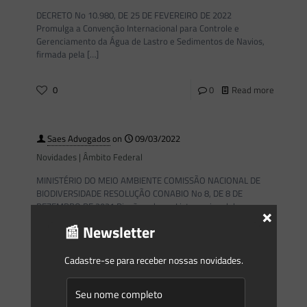
DECRETO No 10.980, DE 25 DE FEVEREIRO DE 2022
Promulga a Convenção Internacional para Controle e
Gerenciamento da Água de Lastro e Sedimentos de Navios,
firmada pela
[…]
0
0
Read more
Saes Advogados
on
09/03/2022
Novidades | Âmbito Federal
MINISTÉRIO DO MEIO AMBIENTE COMISSÃO NACIONAL DE
BIODIVERSIDADE RESOLUÇÃO CONABIO No 8, DE 8 DE
DEZEMBRO DE 2021 Dispõe sobre a Lista nacional de
×
espécies ameaçadas de
[…]
📰 Newsletter
0
0
Read more
Cadastre-se para receber nossas novidades.
Saes Advogados
on
22/02/2022