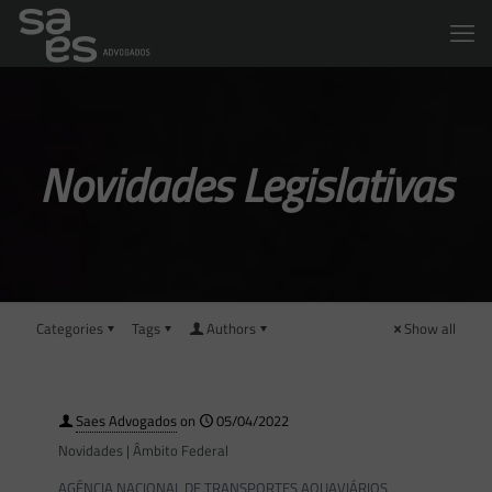
Novidades Legislativas
Categories
Tags
Authors
Show all
Saes Advogados
on
05/04/2022
Novidades | Âmbito Federal
AGÊNCIA NACIONAL DE TRANSPORTES AQUAVIÁRIOS