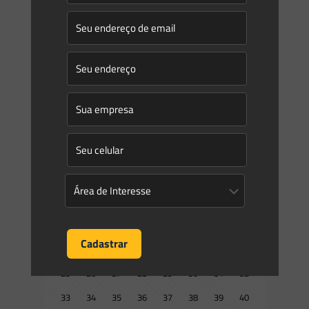
Novidades | Âmbito Estadual: Rio de Janeiro
SECRETARIA DE ESTADO DO AMBIENTE E SUSTENTABILIDADE
ATO DO SECRETÁRIO RESOLUÇÃO SEAS No 120, DE 16 DE
FEVEREIRO DE 2022 Regulamenta o art. 7o do Decreto
no 47.867/2021 e
[…]
0
0
Read more
Prev page
1
2
3
4
5
6
7
8
9
10
11
12
13
14
15
16
17
18
19
20
21
22
23
24
25
26
27
28
29
30
31
32
33
34
35
36
37
38
39
40