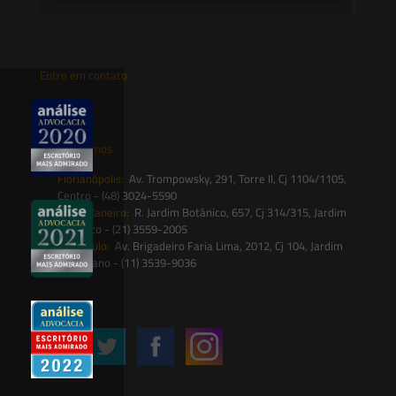
Entre em contato
contato@saesadvogados.com.br
Onde estamos
Florianópolis:
Av. Trompowsky, 291, Torre II, Cj 1104/1105,
Centro - (48) 3024-5590
Rio de Janeiro:
R. Jardim Botânico, 657, Cj 314/315, Jardim
Botânico - (21) 3559-2005
São Paulo:
Av. Brigadeiro Faria Lima, 2012, Cj 104, Jardim
Paulistano - (11) 3539-9036
Siga-nos