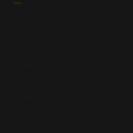
Saes
Início
Quem Somos
Atuação
Equipe
Newsletter
Publicações
Artigos
Novidades Legislativas
Informativos
Contato