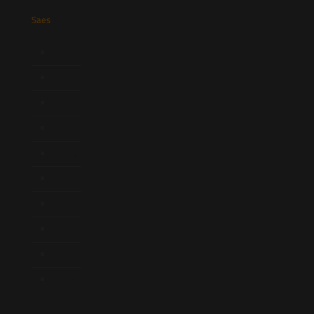
Saes
Início
Quem Somos
Atuação
Equipe
Newsletter
Publicações
Artigos
Novidades Legislativas
Informativos
Contato