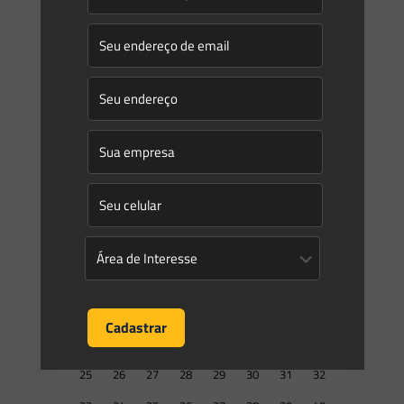
Saes Advogados
on
25/06/2026
Novidades | Âmbito Federal
RESOLUÇÃO NORMATIVA ANEEL No 1.162, DE 2 DE JUNHO
DE 2026 Estabelecer tratamento regulatório para a
implantação de Armazenamento de Energia Elétrica, bem
como alterar as
[…]
0
0
Read more
Prev page
1
2
3
4
5
6
7
8
9
10
11
12
13
14
15
16
17
18
19
20
21
22
23
24
25
26
27
28
29
30
31
32