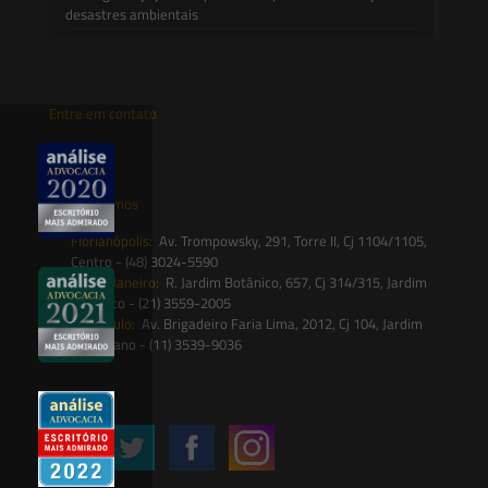
desastres ambientais
Entre em contato
contato@saesadvogados.com.br
Onde estamos
Florianópolis:
Av. Trompowsky, 291, Torre II, Cj 1104/1105,
Centro - (48) 3024-5590
Rio de Janeiro:
R. Jardim Botânico, 657, Cj 314/315, Jardim
Botânico - (21) 3559-2005
São Paulo:
Av. Brigadeiro Faria Lima, 2012, Cj 104, Jardim
Paulistano - (11) 3539-9036
Siga-nos