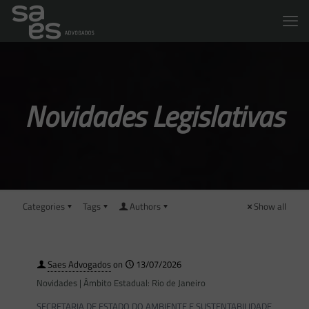
Novidades Legislativas
Categories
Tags
Authors
Show all
Saes Advogados
on
13/07/2026
Novidades | Âmbito Estadual: Rio de Janeiro
SECRETARIA DE ESTADO DO AMBIENTE E SUSTENTABILIDADE