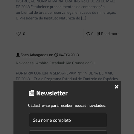
INSTRUÇÃO NORMATIVA NATURATINS No 8, DE 28 DE MAIO
DE 2018 Estabelece procedimentos de compensação
ambiental de área de reserva legal em casos de mineração.
O Presidente do Instituto Natureza do
[…]
0
0
Read more
Saes Advogados
on
04/06/2018
Novidades | Âmbito Estadual: Rio Grande do Sul
PORTARIA CONJUNTA SEMA/FEPAM Nº 14, DE 14 DE MAIO
DE 2018 – Cria o Programa Estadual de Controle de Espécies
×
Exóticas Invasoras – Invasoras RS, a Unidade de
[…]
📰 Newsletter
0
0
Read more
Cadastre-se para receber nossas novidades.
Saes Advogados
on
01/06/2018
Novidades | Âmbito Federal