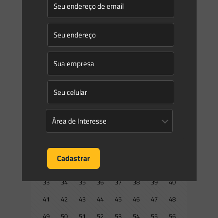
DECRETO No 9.395, DE 30 DE MAIO DE 2018 Prorroga o
prazo de inscrição ao Cadastro Ambiental Rural – CAR. O
Presidente da República, no uso da atribuição que lhe
[…]
0
0
Read more
Prev page
1
2
3
4
5
6
7
8
9
10
11
12
13
14
15
16
17
18
19
20
21
22
23
24
25
26
27
28
29
30
31
32
33
34
35
36
37
38
39
40
41
42
43
44
45
46
47
48
49
50
51
52
53
54
55
56