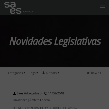
Novidades Legislativas
Categories
Tags
Authors
Show all
Saes Advogados
on
14/06/2018
Novidades | Âmbito Federal
DECRETO No 9.406, DE 12 DE JUNHO DE 2018 –