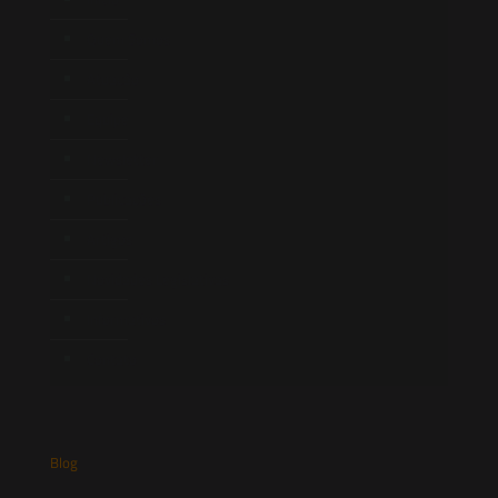
Quem Somos
Atuação
Equipe
Newsletter
Publicações
Artigos
Novidades Legislativas
Informativos
Contato
Blog