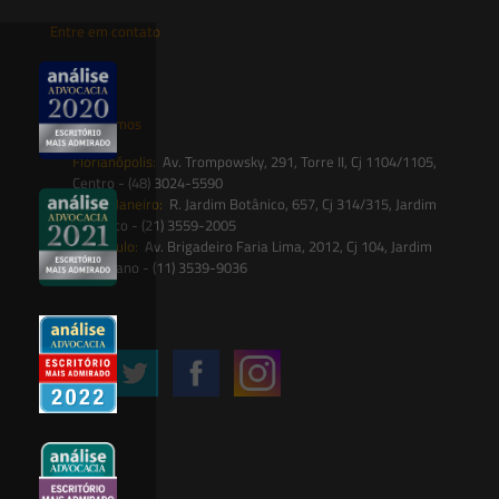
Entre em contato
contato@saesadvogados.com.br
Onde estamos
Florianópolis:
Av. Trompowsky, 291, Torre II, Cj 1104/1105,
Centro - (48) 3024-5590
Rio de Janeiro:
R. Jardim Botânico, 657, Cj 314/315, Jardim
Botânico - (21) 3559-2005
São Paulo:
Av. Brigadeiro Faria Lima, 2012, Cj 104, Jardim
Paulistano - (11) 3539-9036
Siga-nos