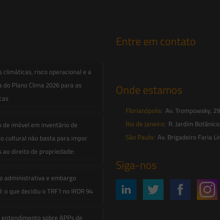
Entre em contato
contato@saesadvogados.com.br
climáticas, risco operacional e a
a do Plano Clima 2026 para as
Onde estamos
icas
Florianópolis:
Av. Trompowsky, 291,
Rio de Janeiro:
R. Jardim Botânico
o de imóvel em inventário de
São Paulo:
Av. Brigadeiro Faria Li
o cultural não basta para impor
s ao direito de propriedade:
Siga-nos
o administrativa e embargo
: o que decidiu o TRF1 no IRDR 94
e entendimento sobre APPs de