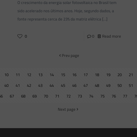
O crescimento da energia solar fotovoltaica no Brasil tem
sido acelerado nos últimos anos. Hoje, segundo dados, a
fonte representa cerca de 23% da matriz elétrica
[…]
0
0
Read more
Prev page
10
11
12
13
14
15
16
17
18
19
20
21
40
41
42
43
44
45
46
47
48
49
50
51
66
67
68
69
70
71
72
73
74
75
76
77
7
Next page