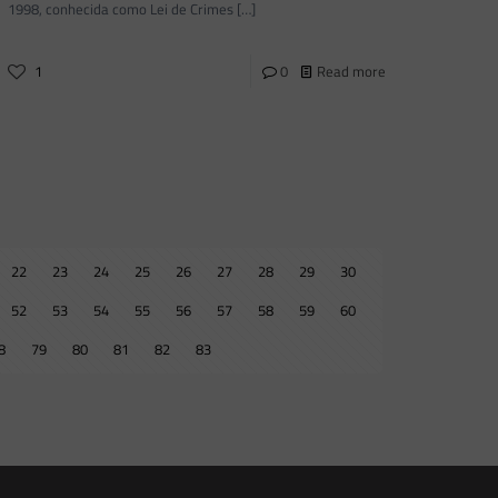
1998, conhecida como Lei de Crimes
[…]
1
0
Read more
22
23
24
25
26
27
28
29
30
52
53
54
55
56
57
58
59
60
8
79
80
81
82
83