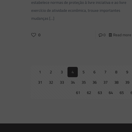
estabelece normas de proteção à livre iniciativa e ao livre
exercício de atividade econômica, trouxe importantes
mudanças
[…]
0
0
Read more
1
2
3
4
5
6
7
8
9
31
32
33
34
35
36
37
38
39
61
62
63
64
65