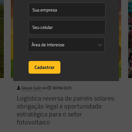
Gleyse Gulin
on
30/06/2025
Logística reversa de painéis solares:
obrigação legal e oportunidade
estratégica para o setor
fotovoltaico