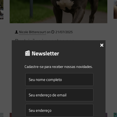
Nicole Bittencourt
on
21/07/2025
Restrições impostas aos
×
proprietários de cães da raça Pit
📰 Newsletter
Bull e derivados, pelo Decreto n°
1047, de 09 de julho de 2025
Cadastre-se para receber nossas novidades.
Em 09 de julho de 2025, foi assinado pelo governador de
Santa Catarina, Jorginho Mello (PL), o Decreto n°
1047/2025, que regulamenta a Lei n° 14.204/2007
[…]
0
0
Read more