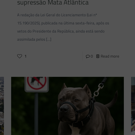
supressão Mata Atlântica
A redação da Lei Geral do Licenciamento (Lei nº
15.190/2025), publicada na última sexta-feira, após os
vetos do Presidente da República, ainda está sendo
assimilada pelos
[…]
1
0
Read more