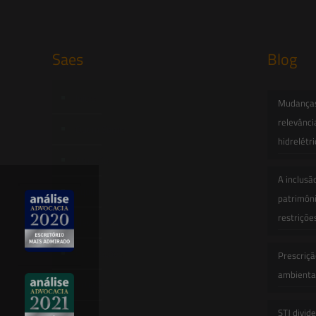
Saes
Blog
Início
Mudanças 
relevânci
Quem Somos
hidrelétr
Atuação
A inclusã
Equipe
patrimôni
restriçõe
Newsletter
Publicações
Prescriçã
ambiental
Artigos
STJ divid
Novidades Legislativas