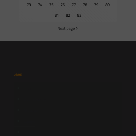
73
74
75
76
77
78
79
80
81
82
83
Next page
Saes
Início
Quem Somos
Atuação
Equipe
Newsletter