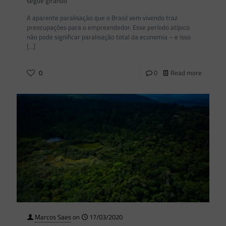
segue girando
A aparente paralisação que o Brasil vem vivendo traz
preocupações para o empreendedor. Esse período atípico
não pode significar paralisação total da economia – e isso
[…]
0
0
Read more
Marcos Saes
on
17/03/2020