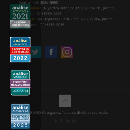
Centro - (48) 3024-5590
Rio de Janeiro:
R. Jardim Botânico, 657, Cj 314/315, Jardim
Botânico - (21) 3559-2005
São Paulo:
Av. Brigadeiro Faria Lima, 2012, Cj 104, Jardim
Paulistano - (11) 3539-9036
Siga-nos
© 2026 SAES Advogados. Todos os direitos reservados.