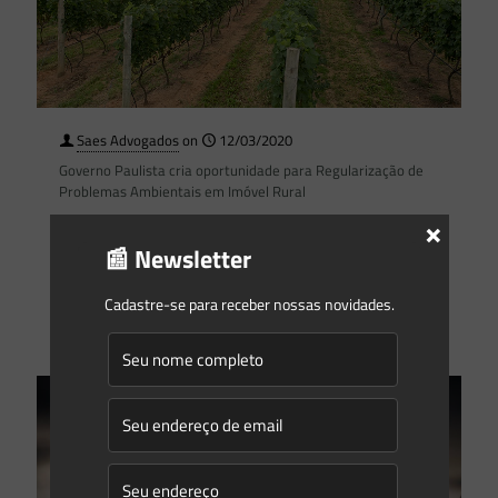
Saes Advogados
on
12/03/2020
Governo Paulista cria oportunidade para Regularização de
Problemas Ambientais em Imóvel Rural
×
Boas notícias para os proprietários de imóveis rurais do
Estado de São Paulo: foi publicado no dia 5 de março de
📰 Newsletter
2020 o decreto estadual n.
[…]
Cadastre-se para receber nossas novidades.
0
0
Read more