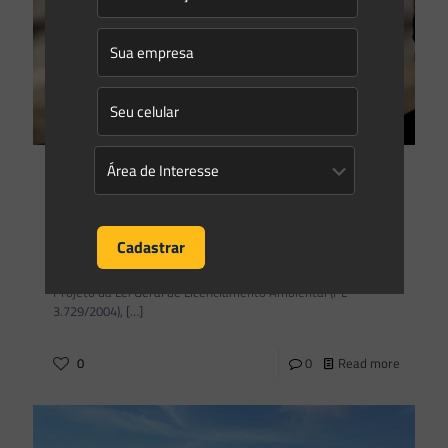
Gleyse Gulin
on
03/03/2020
Povos indígenas: o que eles têm a ver com o licenciamento
ambiental do meu projeto?
No meio do caloroso embate de artigos e manifestações
ocorridas na semana passada acerca da aprovação do
Projeto da Lei Geral de Licenciamento Ambiental (PL
3.729/2004),
[…]
0
0
Read more