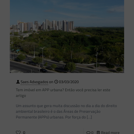
Saes Advogados
on
03/03/2020
Tem imóvel em APP urbana? Então você precisa ler este
artigo
Um assunto que gera muita discussão no dia a dia do direito
ambiental brasileiro é o das Áreas de Preservação
Permanente (APPs) urbanas. Por força do
[…]
0
0
Read more