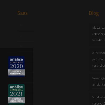
Saes
Blog
Início
Mudanças 
relevânci
Quem Somos
hidrelétr
Atuação
A inclusã
Equipe
patrimôni
restriçõe
Newsletter
Publicações
Prescriçã
ambiental
Artigos
STJ divid
Novidades Legislativas
reservatór