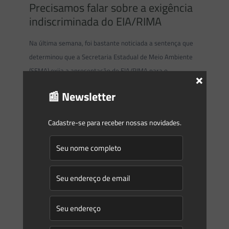
Precisamos falar sobre a exigência
indiscriminada do EIA/RIMA
Na última semana, foi bastante noticiada a sentença que
determinou que a Secretaria Estadual de Meio Ambiente
(SEMA) exija a apresentação de EIA/RIMA para o
×
licenciamento
[…]
📰 Newsletter
0
0
Read more
Cadastre-se para receber nossas novidades.
Marcos Saes
on
06/07/2016
Princípio da proibição ao
retrocesso não cabe na área
ambiental
Retrocesso significa o ato de retroceder, andar para trás,