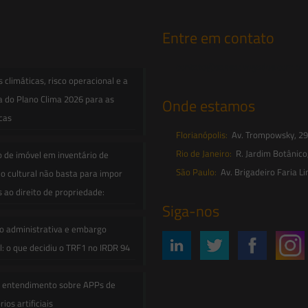
Entre em contato
contato@saesadvogados.com.br
climáticas, risco operacional e a
a do Plano Clima 2026 para as
Onde estamos
icas
Florianópolis:
Av. Trompowsky, 291,
Rio de Janeiro:
R. Jardim Botânico
o de imóvel em inventário de
São Paulo:
Av. Brigadeiro Faria Li
o cultural não basta para impor
s ao direito de propriedade:
Siga-nos
o administrativa e embargo
: o que decidiu o TRF1 no IRDR 94
e entendimento sobre APPs de
ios artificiais