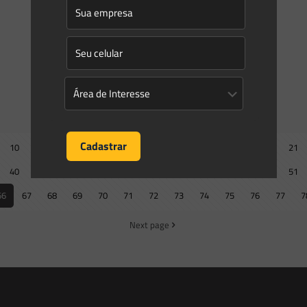
recuar. Se em alguns casos é fácil verificar se algo ou
alguém retrocedeu, em outras questões isso é
[…]
0
0
Read more
Prev page
10
11
12
13
14
15
16
17
18
19
20
21
40
41
42
43
44
45
46
47
48
49
50
51
66
67
68
69
70
71
72
73
74
75
76
77
7
Next page