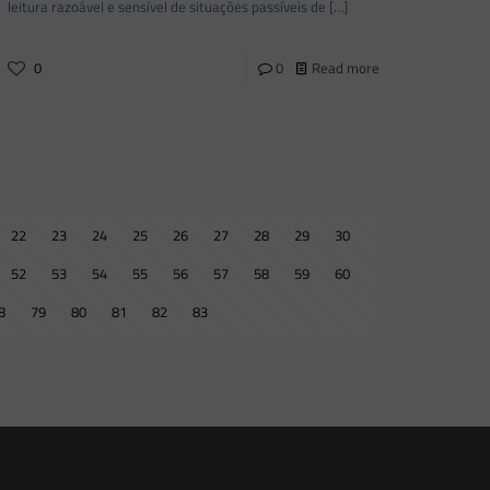
leitura razoável e sensível de situações passíveis de
[…]
0
0
Read more
22
23
24
25
26
27
28
29
30
52
53
54
55
56
57
58
59
60
8
79
80
81
82
83