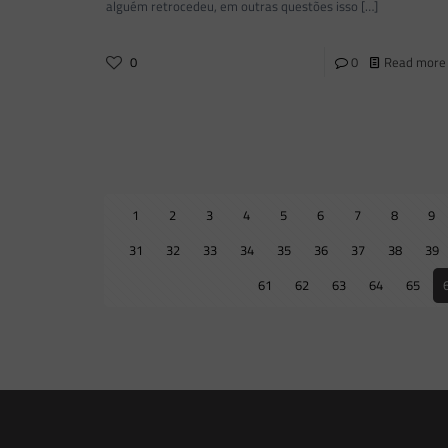
alguém retrocedeu, em outras questões isso
[…]
0
0
Read more
1
2
3
4
5
6
7
8
9
31
32
33
34
35
36
37
38
39
61
62
63
64
65