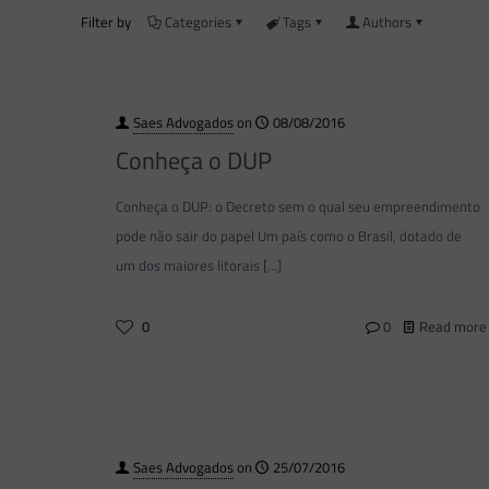
Filter by
Categories
Tags
Authors
Saes Advogados
on
08/08/2016
Conheça o DUP
Conheça o DUP: o Decreto sem o qual seu empreendimento
pode não sair do papel Um país como o Brasil, dotado de
um dos maiores litorais
[…]
0
0
Read more
Saes Advogados
on
25/07/2016