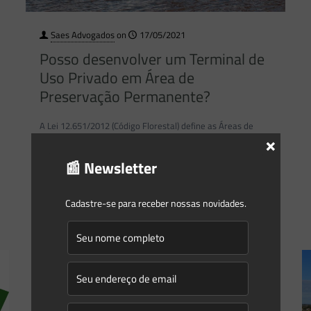
Saes Advogados
on
17/05/2021
Posso desenvolver um Terminal de
Uso Privado em Área de
Preservação Permanente?
A Lei 12.651/2012 (Código Florestal) define as Áreas de
×
Preservação Permanente (APPs) como “área protegida,
📰 Newsletter
coberta ou não por vegetação nativa, com a função
ambiental de
[…]
Cadastre-se para receber nossas novidades.
1
0
Read more
Saes Advogados
on
05/05/2021
Decisão do STJ em faixa não