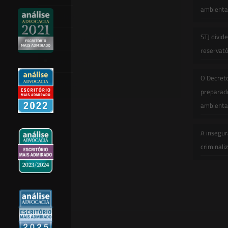
ambiental
Artigos
STJ divid
Novidades Legislativas
reservatór
Informativos
O Decret
Contato
preparado
ambienta
A insegur
criminali