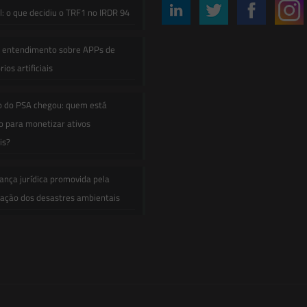
: o que decidiu o TRF1 no IRDR 94
e entendimento sobre APPs de
ios artificiais
o do PSA chegou: quem está
 para monetizar ativos
is?
ança jurídica promovida pela
zação dos desastres ambientais