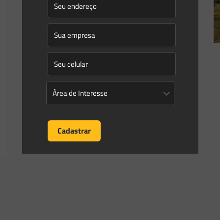
edificável em cursos d’água nas
áreas urbanas: obras que eram
regulares até ontem, hoje deixaram
de ser
No dia 28/04/2021, o STJ decidiu uma questão que terá
repercussão estrondosa por todo o país: em áreas urbanas
consolidadas, qual a extensão das faixas não
[…]
0
0
Read more