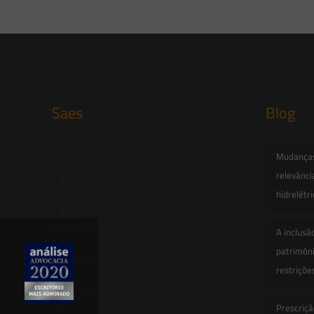
Saes
Blog
Início
Mudanças 
relevânci
Quem Somos
hidrelétr
Atuação
A inclusã
Equipe
patrimôni
restriçõe
Newsletter
Publicações
Prescriçã