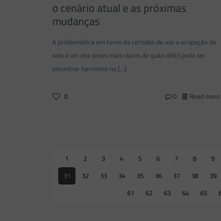
o cenário atual e as próximas
mudanças
A problemática em torno da certidão de uso e ocupação de
solo é um dos sinais mais claros de quão difícil pode ser
encontrar harmonia no
[…]
0
0
Read more
1
2
3
4
5
6
7
8
9
31
32
33
34
35
36
37
38
39
61
62
63
64
65