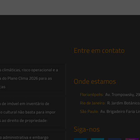
Entre em contato
contato@saesadvogados.com.br
climáticas, risco operacional e a
a do Plano Clima 2026 para as
Onde estamos
icas
Florianópolis:
Av. Trompowsky, 291,
Rio de Janeiro:
R. Jardim Botânico
o de imóvel em inventário de
São Paulo:
Av. Brigadeiro Faria Li
o cultural não basta para impor
s ao direito de propriedade:
Siga-nos
o administrativa e embargo