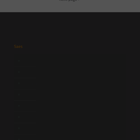
Saes
Início
Quem Somos
Atuação
Equipe
Newsletter
Publicações
Artigos
Novidades Legislativas