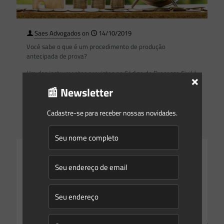
Saes Advogados
on
14/10/2019
Você sabe o que é um procedimento de produção
antecipada de prova?
Um dos instrumentos previstos no Código de Processo Civil é
×
a chamada “produção antecipada de prova” (artigos 381 a
📰 Newsletter
383). Tal mecanismo pode ser utilizado em
[…]
Cadastre-se para receber nossas novidades.
0
0
Read more