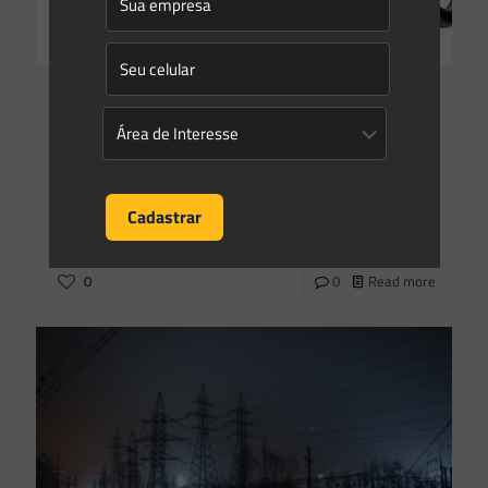
Manuela Hermenegildo
on
01/10/2019
Entenda como funciona o Renovabio
O Renovabio compreende a Política Nacional de
Biocombustíveis, integrante da política energética nacional,
que foi instituído pela Lei n. 13.576/2017 com os objetivos de
(i) contribuir
[…]
0
0
Read more