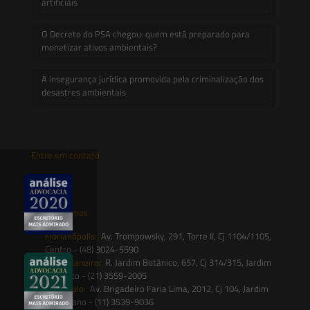
artificiais
O Decreto do PSA chegou: quem está preparado para
monetizar ativos ambientais?
A insegurança jurídica promovida pela criminalização dos
desastres ambientais
Entre em contato
contato@saesadvogados.com.br
Onde estamos
Florianópolis:
Av. Trompowsky, 291, Torre II, Cj 1104/1105,
Centro - (48) 3024-5590
Rio de Janeiro:
R. Jardim Botânico, 657, Cj 314/315, Jardim
Botânico - (21) 3559-2005
São Paulo:
Av. Brigadeiro Faria Lima, 2012, Cj 104, Jardim
Paulistano - (11) 3539-9036