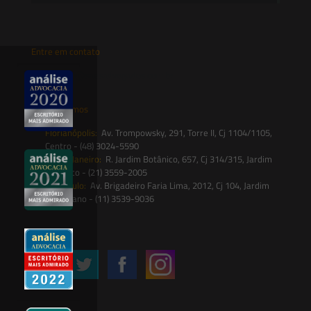
Entre em contato
contato@saesadvogados.com.br
Onde estamos
Florianópolis:
Av. Trompowsky, 291, Torre II, Cj 1104/1105,
Centro - (48) 3024-5590
Rio de Janeiro:
R. Jardim Botânico, 657, Cj 314/315, Jardim
Botânico - (21) 3559-2005
São Paulo:
Av. Brigadeiro Faria Lima, 2012, Cj 104, Jardim
Paulistano - (11) 3539-9036
Siga-nos