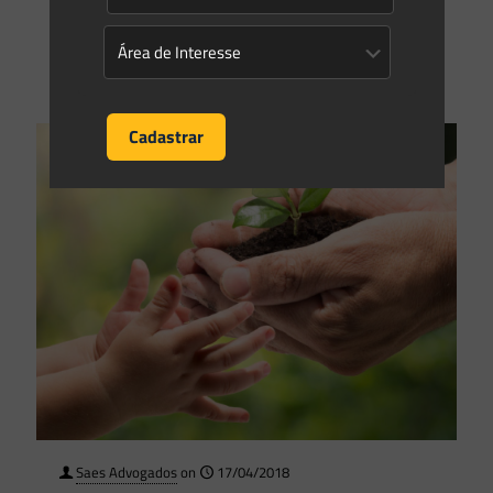
controle e acompanhamento
[…]
0
0
Read more
Saes Advogados
on
17/04/2018