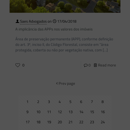
Saes Advogados
on
17/04/2018
A implicância das APPs nos valores dos imóveis
Área de preservação permanente (APP), conforme definição
do art. 3º, inciso II, do Código Florestal, consiste em “área
protegida, coberta ou não por vegetação nativa, com
[…]
0
0
Read more
Prev page
1
2
3
4
5
6
7
8
9
10
11
12
13
14
15
16
17
18
19
20
21
22
23
24