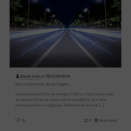
Gleyse Gulin
on
02/05/2018
Para o bom andar da carruagem…
Nossa principal fonte de energia é hídrica. Fato! Como todas
as demais fontes de nossa matriz energética, tem seus
pontos positivos e negativos. Desestimulá-la é um
[…]
0
0
Read more