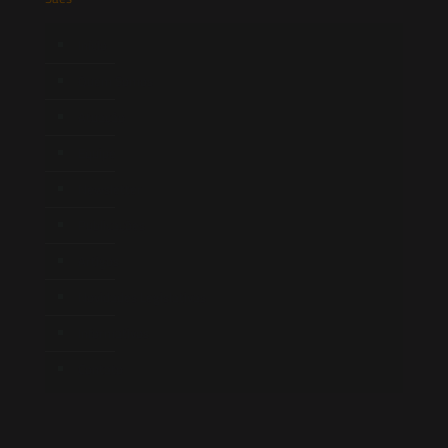
Início
Quem Somos
Atuação
Equipe
Newsletter
Publicações
Artigos
Novidades Legislativas
Informativos
Contato