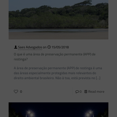
Saes Advogados
on
15/05/2018
O que é uma área de preservação permanente (APP) de
restinga?
A área de preservação permanente (APP) de restinga é uma
das áreas especialmente protegidas mais relevantes do
direito ambiental brasileiro. Não à toa, está prevista no
[…]
0
0
Read more