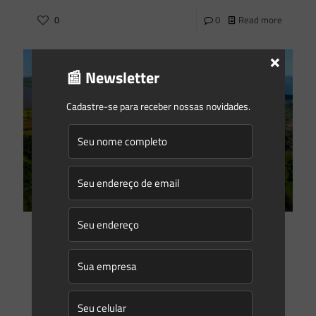
0
0
Read more
×
📰 Newsletter
Cadastre-se para receber nossas novidades.
Saes Advogados
on
30/04/2018
As mazelas do licenciamento ambiental e suas
consequências para o setor elétrico
O licenciamento ambiental, como exaustivamente exposto
em nossos artigos, é um complexo instrumento de gestão
da Administração Pública que objetiva exercer o necessário