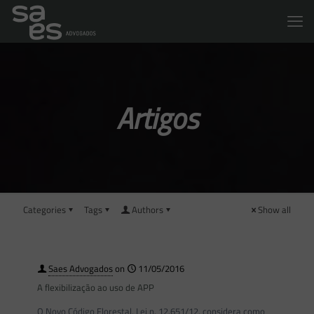
Artigos
Categories
Tags
Authors
Show all
Saes Advogados
on
11/05/2016
A flexibilização ao uso de APP
O Novo Código Florestal, Lei n. 12.651/12, considera como