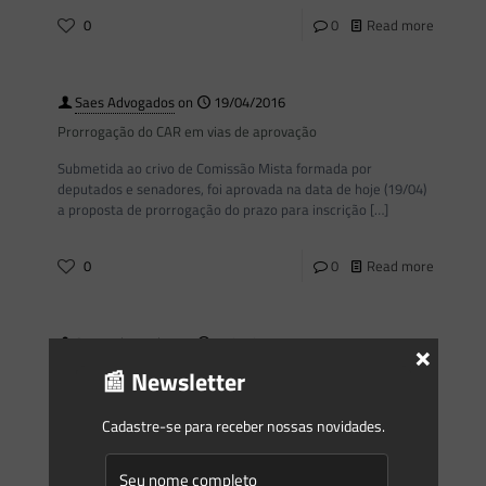
0
0
Read more
Saes Advogados
on
19/04/2016
Prorrogação do CAR em vias de aprovação
Submetida ao crivo de Comissão Mista formada por
deputados e senadores, foi aprovada na data de hoje (19/04)
a proposta de prorrogação do prazo para inscrição
[…]
0
0
Read more
×
Saes Advogados
on
06/04/2016
Você sabia?
📰 Newsletter
Que a utilização de normas internacionais como referência
Cadastre-se para receber nossas novidades.
em estudos ambientais em processos de licenciamento
passou a ser muito comum nos dias de hoje, chegando a
[…]