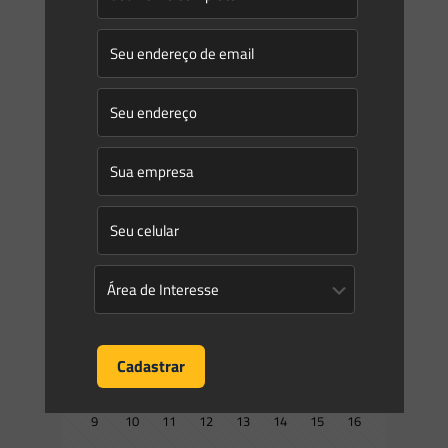
0
0
Read more
Saes Advogados
on
05/04/2016
Você sabe quais os limites da responsabilidade de
consultores em casos de desastres ambientais?
Tema de todo complexo no ramo do Direito Ambiental é a
questão da responsabilidade por danos causados ao meio
ambiente. Ainda que nas últimas décadas alguns
[…]
0
0
Read more
Prev page
1
2
3
4
5
6
7
8
9
10
11
12
13
14
15
16