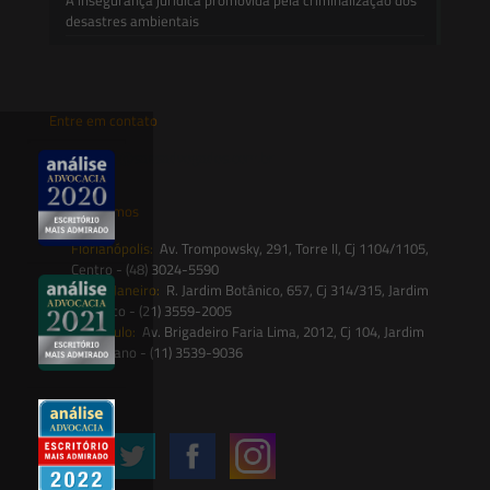
desastres ambientais
Entre em contato
contato@saesadvogados.com.br
Onde estamos
Florianópolis:
Av. Trompowsky, 291, Torre II, Cj 1104/1105,
Centro - (48) 3024-5590
Rio de Janeiro:
R. Jardim Botânico, 657, Cj 314/315, Jardim
Botânico - (21) 3559-2005
São Paulo:
Av. Brigadeiro Faria Lima, 2012, Cj 104, Jardim
Paulistano - (11) 3539-9036
Siga-nos