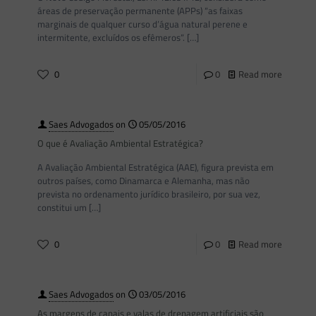
áreas de preservação permanente (APPs) “as faixas
marginais de qualquer curso d’água natural perene e
intermitente, excluídos os efêmeros”.
[…]
0
0
Read more
Saes Advogados
on
05/05/2016
O que é Avaliação Ambiental Estratégica?
A Avaliação Ambiental Estratégica (AAE), figura prevista em
outros países, como Dinamarca e Alemanha, mas não
prevista no ordenamento jurídico brasileiro, por sua vez,
constitui um
[…]
0
0
Read more
Saes Advogados
on
03/05/2016
As margens de canais e valas de drenagem artificiais são