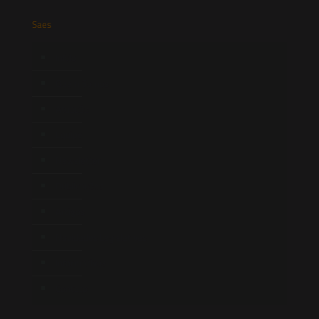
Saes
Início
Quem Somos
Atuação
Equipe
Newsletter
Publicações
Artigos
Novidades Legislativas
Informativos
Contato