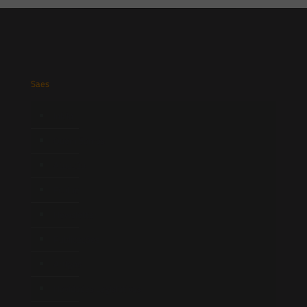
Saes
Início
Quem Somos
Atuação
Equipe
Newsletter
Publicações
Artigos
Novidades Legislativas