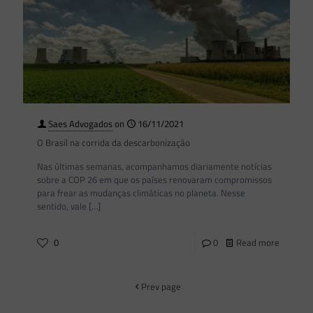
Saes Advogados
on
16/11/2021
O Brasil na corrida da descarbonização
Nas últimas semanas, acompanhamos diariamente notícias
sobre a COP 26 em que os países renovaram compromissos
para frear as mudanças climáticas no planeta. Nesse
sentido, vale
[…]
0
0
Read more
Prev page