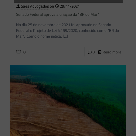
Saes Advogados
on
29/11/2021
Senado Federal aprova a criação da “BR do Mar”
No dia 25 de novembro de 2021 foi aprovado no Senado
Federal o Projeto de Lei 4.199/2020, conhecido como “BR do
Mar”. Como o nome indica,
[…]
0
0
Read more