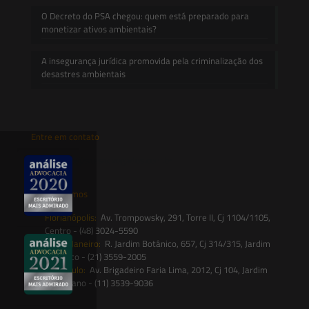
O Decreto do PSA chegou: quem está preparado para
monetizar ativos ambientais?
A insegurança jurídica promovida pela criminalização dos
desastres ambientais
Entre em contato
contato@saesadvogados.com.br
Onde estamos
Florianópolis:
Av. Trompowsky, 291, Torre II, Cj 1104/1105,
Centro - (48) 3024-5590
Rio de Janeiro:
R. Jardim Botânico, 657, Cj 314/315, Jardim
Botânico - (21) 3559-2005
São Paulo:
Av. Brigadeiro Faria Lima, 2012, Cj 104, Jardim
Paulistano - (11) 3539-9036