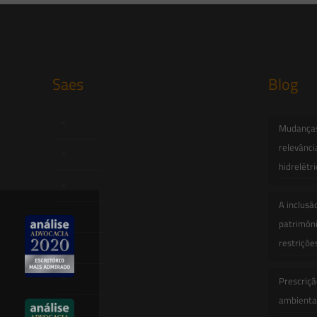
Saes
Blog
Início
Mudanças 
relevânci
Quem Somos
hidrelétr
Atuação
A inclusã
Equipe
patrimôni
restriçõe
Newsletter
Publicações
Prescriçã
ambiental
Artigos