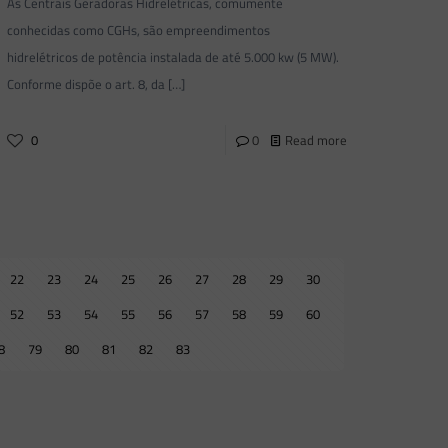
As Centrais Geradoras Hidrelétricas, comumente
conhecidas como CGHs, são empreendimentos
hidrelétricos de potência instalada de até 5.000 kw (5 MW).
Conforme dispõe o art. 8, da
[…]
0
0
Read more
22
23
24
25
26
27
28
29
30
52
53
54
55
56
57
58
59
60
8
79
80
81
82
83