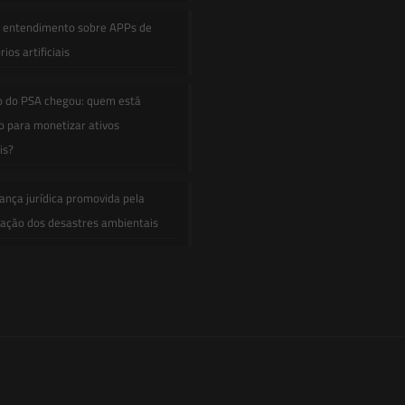
e entendimento sobre APPs de
ios artificiais
o do PSA chegou: quem está
 para monetizar ativos
is?
ança jurídica promovida pela
zação dos desastres ambientais