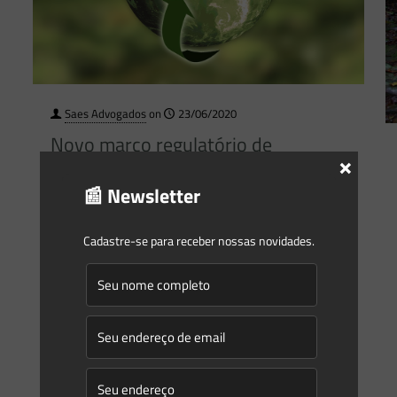
Saes Advogados
on
23/06/2020
Novo marco regulatório de
×
Licenciamento Ambiental do Rio de
Janeiro
📰 Newsletter
Agilidade, Simplificação e Respeito ao Meio Ambiente
Cadastre-se para receber nossas novidades.
Entrou em vigor neste domingo (21/06/2020) o Decreto
Estadual n. 46.890/2019, que dispõe sobre o Sistema
Estadual de Licenciamento
[…]
0
0
Read more