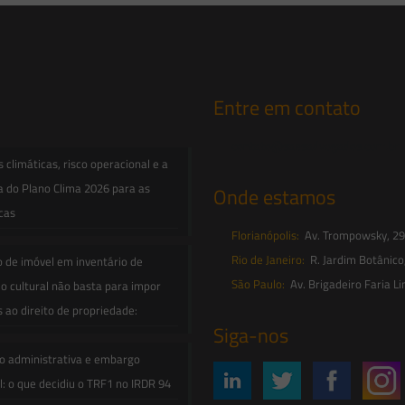
Entre em contato
contato@saesadvogados.com.br
climáticas, risco operacional e a
a do Plano Clima 2026 para as
Onde estamos
icas
Florianópolis:
Av. Trompowsky, 291,
Rio de Janeiro:
R. Jardim Botânico
o de imóvel em inventário de
São Paulo:
Av. Brigadeiro Faria Li
o cultural não basta para impor
s ao direito de propriedade:
Siga-nos
o administrativa e embargo
: o que decidiu o TRF1 no IRDR 94