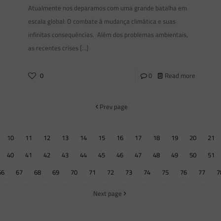
Atualmente nos deparamos com uma grande batalha em
escala global: O combate à mudança climática e suas
infinitas consequências. Além dos problemas ambientais,
as recentes crises
[…]
0
0
Read more
Prev page
10
11
12
13
14
15
16
17
18
19
20
21
40
41
42
43
44
45
46
47
48
49
50
51
66
67
68
69
70
71
72
73
74
75
76
77
7
Next page