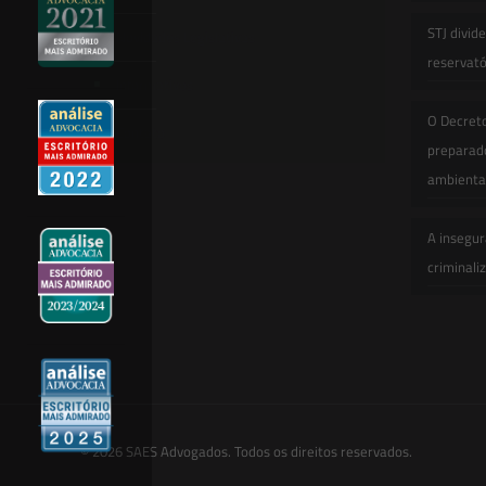
STJ divid
Novidades Legislativas
reservatór
Informativos
O Decret
Contato
preparado
ambienta
A insegur
criminali
© 2026 SAES Advogados. Todos os direitos reservados.