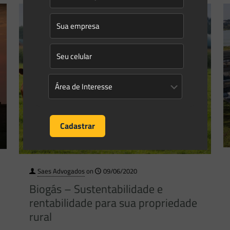
Saes Advogados
on
09/06/2020
Biogás – Sustentabilidade e
rentabilidade para sua propriedade
rural