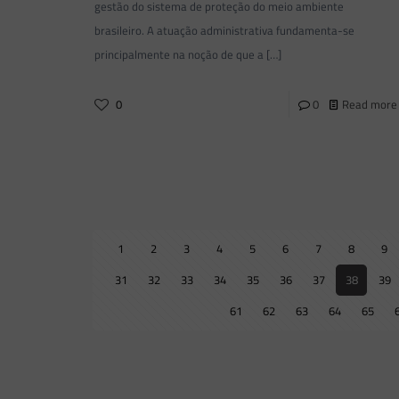
gestão do sistema de proteção do meio ambiente
brasileiro. A atuação administrativa fundamenta-se
principalmente na noção de que a
[…]
0
0
Read more
1
2
3
4
5
6
7
8
9
31
32
33
34
35
36
37
38
39
61
62
63
64
65