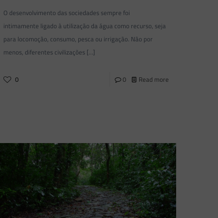
O desenvolvimento das sociedades sempre foi
intimamente ligado à utilização da água como recurso, seja
para locomoção, consumo, pesca ou irrigação. Não por
menos, diferentes civilizações
[…]
0
0
Read more