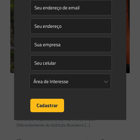
Isabella Dabrowski Pedrini
on
04/11/2024
De que forma o ICMBio participa dos processos de
licenciamento ambiental?
No contexto do licenciamento ambiental no Brasil, a atuação
do Instituto Chico Mendes de Conservação da Biodiversidade
(ICMBio) é frequentemente mal interpretada.
Diferentemente do Instituto Brasileiro
[…]