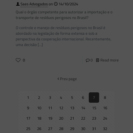
Saes Advogados
on
14/10/2024
Qual o órgão competente para autorizar a importação e o
transporte de resíduos perigosos no Brasil?
O controle e manejo de resíduos perigosos no Brasil é
abordado na legislação de forma extensa e sob a
perspectiva da cooperação internacional. Recentemente,
uma decisão
[…]
0
0
Read more
Prev page
1
2
3
4
5
6
7
8
9
10
11
12
13
14
15
16
17
18
19
20
21
22
23
24
25
26
27
28
29
30
31
32