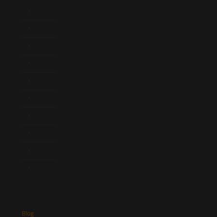
Início
Quem Somos
Atuação
Equipe
Newsletter
Publicações
Artigos
Novidades Legislativas
Informativos
Contato
Blog