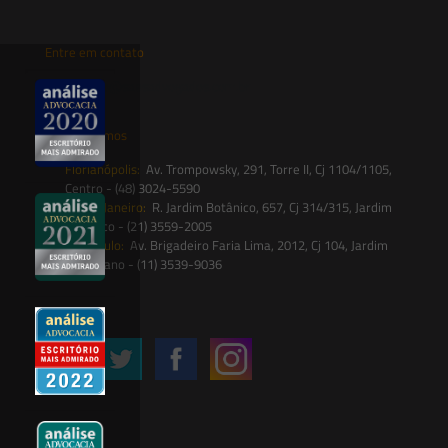
Entre em contato
contato@saesadvogados.com.br
Onde estamos
Florianópolis:
Av. Trompowsky, 291, Torre II, Cj 1104/1105,
Centro - (48) 3024-5590
Rio de Janeiro:
R. Jardim Botânico, 657, Cj 314/315, Jardim
Botânico - (21) 3559-2005
São Paulo:
Av. Brigadeiro Faria Lima, 2012, Cj 104, Jardim
Paulistano - (11) 3539-9036
Siga-nos