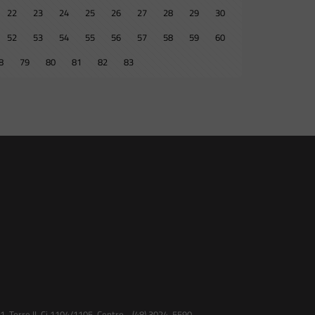
22
23
24
25
26
27
28
29
30
52
53
54
55
56
57
58
59
60
8
79
80
81
82
83
 Torre II, Cj 1104/1105, Centro - (48) 3024-5590