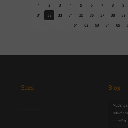
1
2
3
4
5
6
7
8
9
31
32
33
34
35
36
37
38
39
61
62
63
64
65
Saes
Blog
Início
Mudanças 
relevânci
Quem Somos
hidrelétr