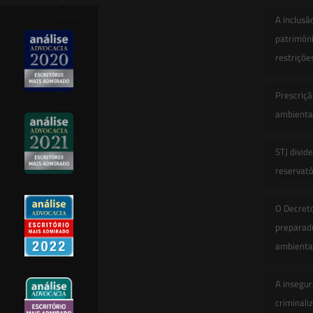
Atuação
A inclusã
Equipe
patrimôni
restriçõe
Newsletter
Publicações
Prescriçã
ambiental
Artigos
STJ divid
Novidades Legislativas
reservatór
Informativos
O Decret
Contato
preparado
ambienta
A insegur
criminali