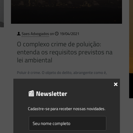
Saes Advogados
on
19/04/2021
O complexo crime de poluição:
entenda os requisitos previstos na
lei ambiental
Poluir é crime. O objeto do delito, abrangente como é,
×
inclui as alterações e degradações provocadas na
qualidade do solo, da água, do ar e, enfim,
[…]
📰 Newsletter
0
0
Read more
Cadastre-se para receber nossas novidades.