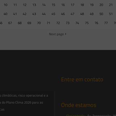
10
11
12
13
14
15
16
17
18
19
20
21
40
41
42
43
44
45
46
47
48
49
50
51
66
67
68
69
70
71
72
73
74
75
76
77
7
Next page
Entre em contato
contato@saesadvogados.com.br
climáticas, risco operacional e a
a do Plano Clima 2026 para as
Onde estamos
icas
Florianópolis:
Av. Trompowsky, 291,