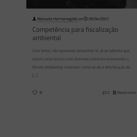
Manuela Hermenegildo
on
05/04/2021
Competência para fiscalização
ambiental
Caro leitor, não querendo desanimá-lo, já se adianta que,
assim como ocorre com diversas matérias envolvendo o
Direito Ambiental, entender como se dá a distribuição de
[…]
0
0
Read more