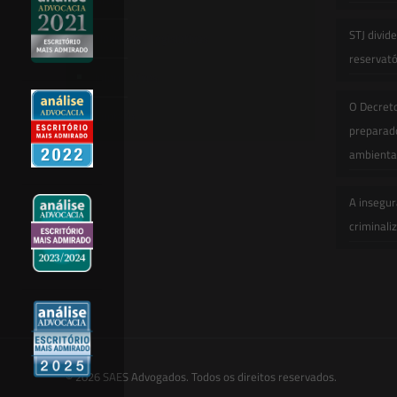
STJ divid
Novidades Legislativas
reservatór
Informativos
O Decret
Contato
preparado
ambienta
A insegur
criminali
© 2026 SAES Advogados. Todos os direitos reservados.