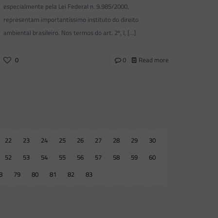
especialmente pela Lei Federal n. 9.985/2000,
representam importantíssimo instituto do direito
ambiental brasileiro. Nos termos do art. 2º, I,
[…]
0
0
Read more
22
23
24
25
26
27
28
29
30
52
53
54
55
56
57
58
59
60
8
79
80
81
82
83