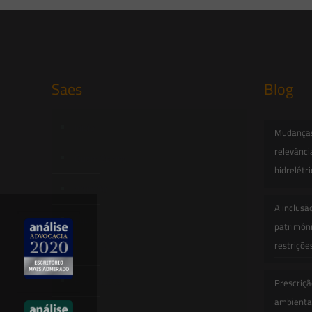
Saes
Blog
Início
Mudanças 
relevânci
Quem Somos
hidrelétr
Atuação
A inclusã
Equipe
patrimôni
restriçõe
Newsletter
Publicações
Prescriçã
ambiental
Artigos