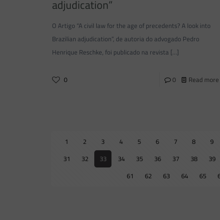
adjudication”
O Artigo “A civil law for the age of precedents? A look into
Brazilian adjudication”, de autoria do advogado Pedro
Henrique Reschke, foi publicado na revista
[…]
0
0
Read more
1
2
3
4
5
6
7
8
9
31
32
33
34
35
36
37
38
39
61
62
63
64
65