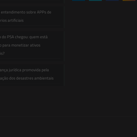
e entendimento sobre APPs de
ios artificiais
o do PSA chegou: quem está
 para monetizar ativos
is?
ança jurídica promovida pela
zação dos desastres ambientais