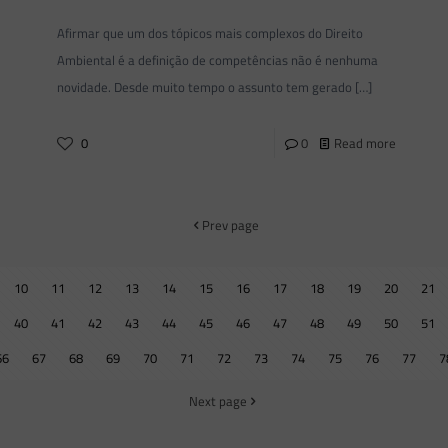
Afirmar que um dos tópicos mais complexos do Direito
Ambiental é a definição de competências não é nenhuma
novidade. Desde muito tempo o assunto tem gerado
[…]
0
0
Read more
Prev page
10
11
12
13
14
15
16
17
18
19
20
21
40
41
42
43
44
45
46
47
48
49
50
51
66
67
68
69
70
71
72
73
74
75
76
77
7
Next page