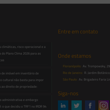
Entre em contato
contato@saesadvogados.com.br
climáticas, risco operacional e a
a do Plano Clima 2026 para as
Onde estamos
icas
Florianópolis:
Av. Trompowsky, 291,
Rio de Janeiro:
R. Jardim Botânico
o de imóvel em inventário de
São Paulo:
Av. Brigadeiro Faria Li
o cultural não basta para impor
s ao direito de propriedade:
Siga-nos
o administrativa e embargo
: o que decidiu o TRF1 no IRDR 94