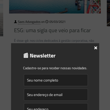
Saes Advogados
on
05/03/2021
ESG: uma sigla que veio para ficar
Ê-ésse-gê: nos ciclos dedicados à gestão corporativa, não
×
se fala de outra coisa. As três letras são a sigla para a
📰 Newsletter
expressão em inglês Environmental, Social,
[…]
0
0
Read more
Cadastre-se para receber nossas novidades.