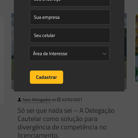
Saes Advogados
on
22/02/2021
Só sei que nada sei – A Delegação
Cautelar como solução para
divergência de competência no
licenciamento.