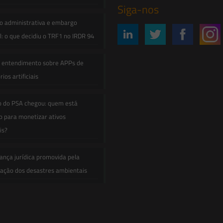
Siga-nos
o administrativa e embargo
: o que decidiu o TRF1 no IRDR 94
e entendimento sobre APPs de
ios artificiais
o do PSA chegou: quem está
 para monetizar ativos
is?
ança jurídica promovida pela
zação dos desastres ambientais