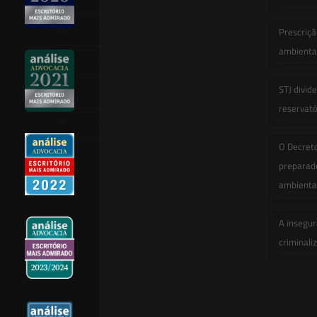
Publicações
Prescriçã
ambiental
Artigos
STJ divid
Novidades Legislativas
reservatór
Informativos
O Decret
Contato
preparado
ambienta
A insegur
criminali