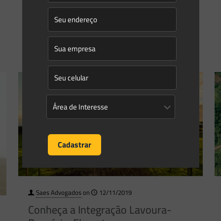
0
0
Read more
Saes Advogados
on
12/11/2019
Conheça a Integração Lavoura-