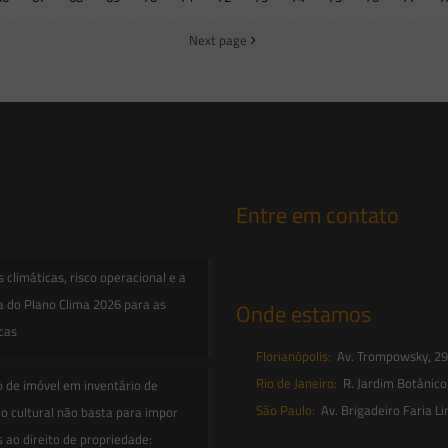
Next page
Entre em contato
contato@saesadvogados.com.br
climáticas, risco operacional e a
a do Plano Clima 2026 para as
Onde estamos
icas
Florianópolis:
Av. Trompowsky, 291,
Rio de Janeiro:
R. Jardim Botânico
o de imóvel em inventário de
São Paulo:
Av. Brigadeiro Faria Li
o cultural não basta para impor
s ao direito de propriedade: