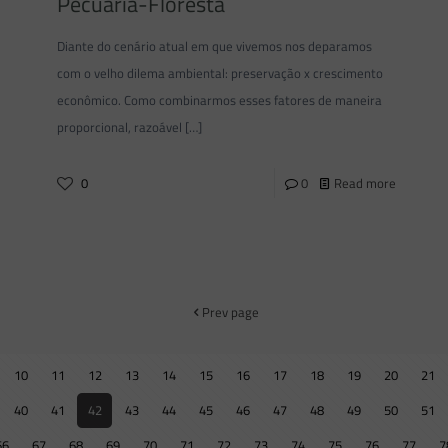
Pecuária-Floresta
Diante do cenário atual em que vivemos nos deparamos
com o velho dilema ambiental: preservação x crescimento
econômico. Como combinarmos esses fatores de maneira
proporcional, razoável
[…]
0
0
Read more
Prev page
10
11
12
13
14
15
16
17
18
19
20
21
40
41
42
43
44
45
46
47
48
49
50
51
66
67
68
69
70
71
72
73
74
75
76
77
7