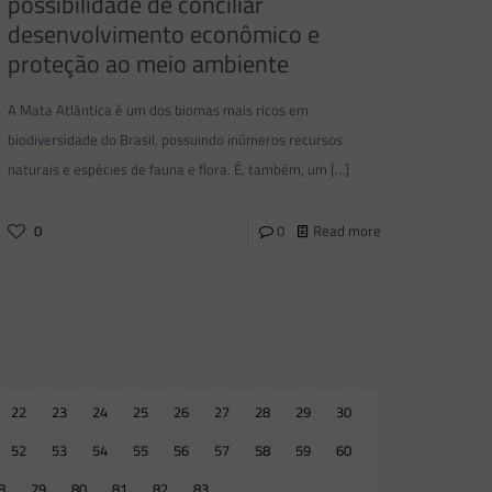
possibilidade de conciliar
desenvolvimento econômico e
proteção ao meio ambiente
A Mata Atlântica é um dos biomas mais ricos em
biodiversidade do Brasil, possuindo inúmeros recursos
naturais e espécies de fauna e flora. É, também, um
[…]
0
0
Read more
22
23
24
25
26
27
28
29
30
52
53
54
55
56
57
58
59
60
8
79
80
81
82
83