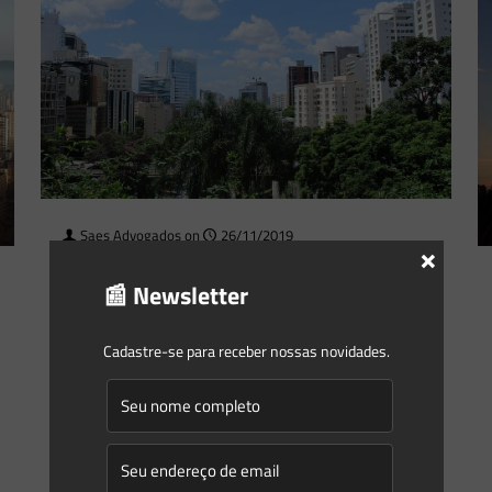
Saes Advogados
on
26/11/2019
×
De vilão a aliado: A transformação
📰 Newsletter
do Licenciamento Ambiental
O licenciamento ambiental é o procedimento
Cadastre-se para receber nossas novidades.
administrativo destinado a licenciar atividades ou
empreendimentos utilizadores de recursos ambientais,
efetiva ou potencialmente poluidores ou capazes de causar
degradação
[…]