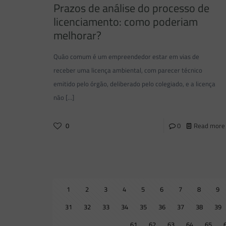
Prazos de análise do processo de
licenciamento: como poderiam
melhorar?
Quão comum é um empreendedor estar em vias de
receber uma licença ambiental, com parecer técnico
emitido pelo órgão, deliberado pelo colegiado, e a licença
não
[…]
0
0
Read more
1
2
3
4
5
6
7
8
9
31
32
33
34
35
36
37
38
39
61
62
63
64
65