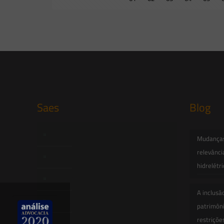
Saes
Blog
Início
Mudanças 
relevânci
Quem Somos
hidrelétr
Atuação
A inclusã
Equipe
patrimôni
restriçõe
Newsletter