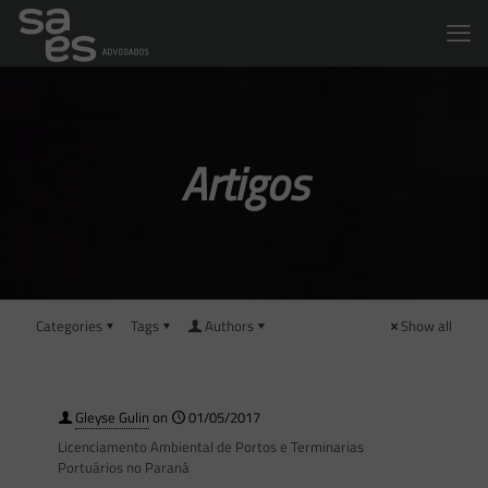
Artigos
Categories
Tags
Authors
Show all
Gleyse Gulin
on
01/05/2017
Licenciamento Ambiental de Portos e Terminarias
Portuários no Paraná