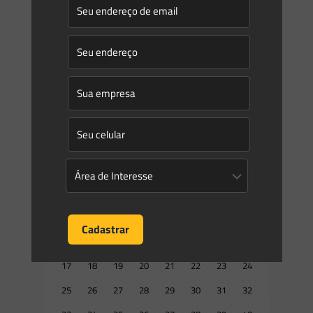
Saes Advogados
on
20/03/2017
Regras de compensação ambiental no Estado de São Paulo
No início desse ano, a Secretaria do Meio Ambiente do
Estado de São Paulo (SMA) publicou a Resolução n. 07/2017,
definindo novos critérios e parâmetros para
[…]
0
0
Read more
Prev page
1
2
3
4
5
6
7
8
9
10
11
12
13
14
15
16
17
18
19
20
21
22
23
24
25
26
27
28
29
30
31
32