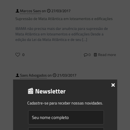
Marcos Saes
on
27/03/2017
Supressão de Mata Atlântica em loteamentos e edificações
IBAMA não precisa mais dar anuência para supressão de
Mata Atlântica em loteamentos e edificações Desde a
edição da Lei da Mata Atlântica e de seu
[…]
0
0
Read more
Saes Advogados
on
21/03/2017
×
Rios Urbanos
📰 Newsletter
O Código Florestal (Lei n. 12.651/2012), tal qual seu
antecessor (Lei n. 4.771/1965), prevê a proteção a título de
Cadastre-se para receber nossas novidades.
área de preservação permanente de uma faixa
[…]
0
0
Read more