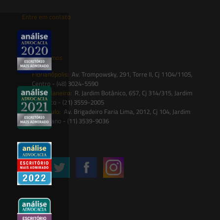
Entre em contato
contato@saesadvogados.com.br
Onde estamos
Florianópolis:
Av. Trompowsky, 291, Torre II, Cj 1104/1105,
Centro - (48) 3024-5590
Rio de Janeiro:
R. Jardim Botânico, 657, Cj 314/315, Jardim
Botânico - (21) 3559-2005
São Paulo:
Av. Brigadeiro Faria Lima, 2012, Cj 104, Jardim
Paulistano - (11) 3539-9036
Siga-nos