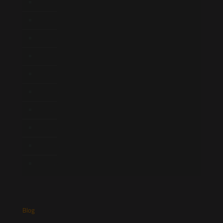
Início
Quem Somos
Atuação
Equipe
Newsletter
Publicações
Artigos
Novidades Legislativas
Informativos
Contato
Blog