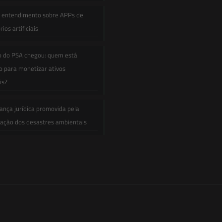
e entendimento sobre APPs de
ios artificiais
o do PSA chegou: quem está
 para monetizar ativos
is?
ança jurídica promovida pela
zação dos desastres ambientais