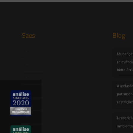
Saes
Blog
Início
Mudanças 
relevânci
Quem Somos
hidrelétr
Atuação
A inclusã
Equipe
patrimôni
restriçõe
Newsletter
Publicações
Prescriçã
ambiental
Artigos