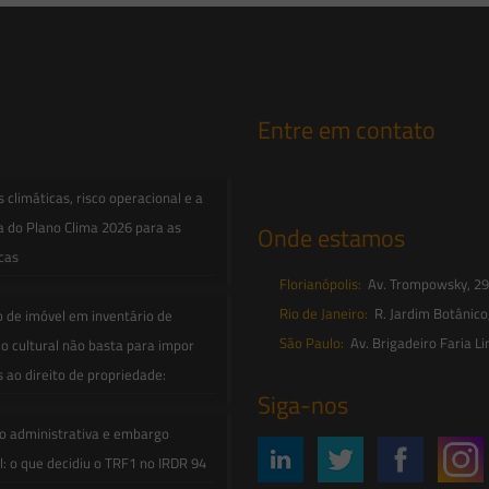
Entre em contato
contato@saesadvogados.com.br
climáticas, risco operacional e a
a do Plano Clima 2026 para as
Onde estamos
icas
Florianópolis:
Av. Trompowsky, 291,
Rio de Janeiro:
R. Jardim Botânico
o de imóvel em inventário de
São Paulo:
Av. Brigadeiro Faria Li
o cultural não basta para impor
s ao direito de propriedade:
Siga-nos
o administrativa e embargo
: o que decidiu o TRF1 no IRDR 94