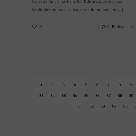
Cadastro Ambiental Rural (CAR) de áreas de projetos
localizados em zonas urbanas nos licenciamentos
[…]
0
0
Read more
1
2
3
4
5
6
7
8
9
31
32
33
34
35
36
37
38
39
61
62
63
64
65