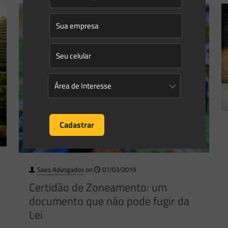
Saes Advogados
on
07/03/2019
Certidão de Zoneamento: um
documento que não pode fugir da
Lei