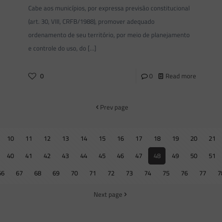
Cabe aos municípios, por expressa previsão constitucional
(art. 30, VIII, CRFB/1988), promover adequado
ordenamento de seu território, por meio de planejamento
e controle do uso, do
[…]
0
0
Read more
Prev page
10
11
12
13
14
15
16
17
18
19
20
21
40
41
42
43
44
45
46
47
48
49
50
51
66
67
68
69
70
71
72
73
74
75
76
77
7
Next page