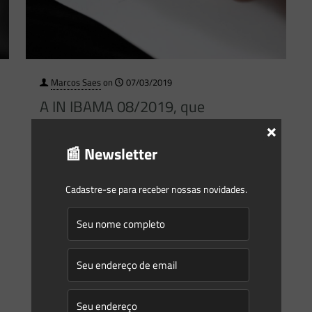
Marcos Saes
on
07/03/2019
A IN IBAMA 08/2019, que
regulamenta a delegação de
×
competência para o licenciamento
📰 Newsletter
ambiental, é positiva?
Cadastre-se para receber nossas novidades.
Na semana que passou diversos veículos da imprensa
divulgaram com grande alarde que o IBAMA passaria a
delegar os processos de licenciamento ambiental para os
Estados
[…]
0
0
Read more