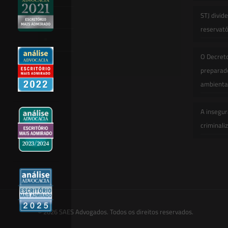
STJ divid
Novidades Legislativas
reservatór
Informativos
O Decret
Contato
preparado
ambienta
A insegur
criminali
© 2026 SAES Advogados. Todos os direitos reservados.