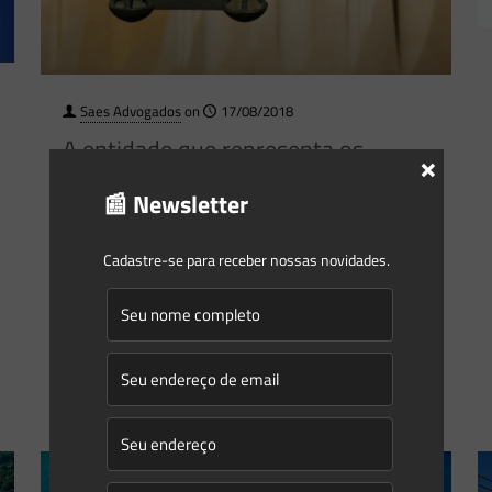
Saes Advogados
on
17/08/2018
A entidade que representa os
×
interesses do setor do meu
📰 Newsletter
empreendimento pode ser amicus
curiae?
Cadastre-se para receber nossas novidades.
Para que serve esse instituto? Um instituto que ganha
cada vez mais relevância no processo civil brasileiro é o de
“amigo da corte” (amicus curiae). Apesar
[…]
0
0
Read more