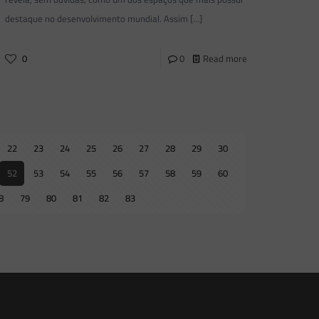
destaque no desenvolvimento mundial. Assim
[…]
0
0
Read more
22
23
24
25
26
27
28
29
30
52
53
54
55
56
57
58
59
60
8
79
80
81
82
83