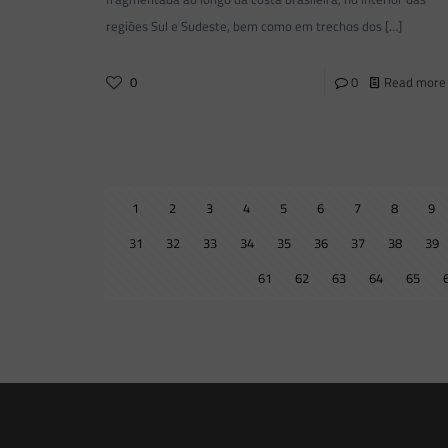
regiões Sul e Sudeste, bem como em trechos dos
[…]
0
0
Read more
1
2
3
4
5
6
7
8
9
31
32
33
34
35
36
37
38
39
61
62
63
64
65