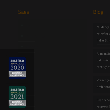
Saes
Blog
Início
Mudanças 
relevânci
Quem Somos
hidrelétr
Atuação
A inclusã
Equipe
patrimôni
restriçõe
Newsletter
Publicações
Prescriçã
ambiental
Artigos
STJ divid
Novidades Legislativas
reservatór