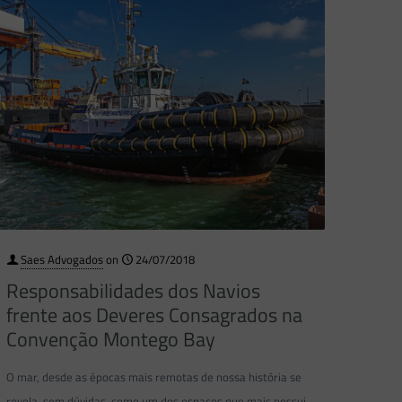
Saes Advogados
on
24/07/2018
Responsabilidades dos Navios
frente aos Deveres Consagrados na
Convenção Montego Bay
O mar, desde as épocas mais remotas de nossa história se
revela, sem dúvidas, como um dos espaços que mais possui