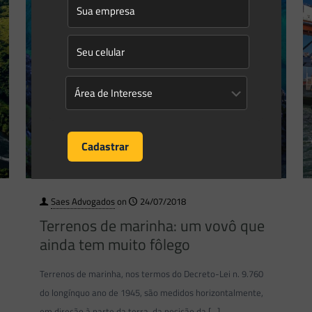
Saes Advogados
on
24/07/2018
Terrenos de marinha: um vovô que
ainda tem muito fôlego
Terrenos de marinha, nos termos do Decreto-Lei n. 9.760
do longínquo ano de 1945, são medidos horizontalmente,
em direção à parte da terra, da posição da
[…]