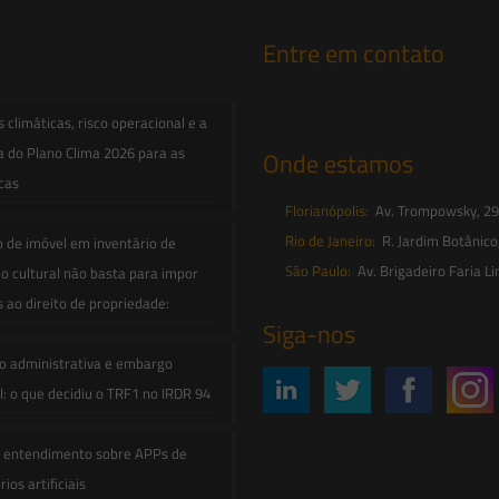
Entre em contato
contato@saesadvogados.com.br
climáticas, risco operacional e a
a do Plano Clima 2026 para as
Onde estamos
icas
Florianópolis:
Av. Trompowsky, 291,
Rio de Janeiro:
R. Jardim Botânico
o de imóvel em inventário de
São Paulo:
Av. Brigadeiro Faria Li
o cultural não basta para impor
s ao direito de propriedade:
Siga-nos
o administrativa e embargo
: o que decidiu o TRF1 no IRDR 94
e entendimento sobre APPs de
ios artificiais