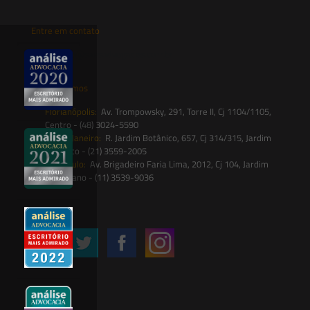
Entre em contato
contato@saesadvogados.com.br
Onde estamos
Florianópolis:
Av. Trompowsky, 291, Torre II, Cj 1104/1105,
Centro - (48) 3024-5590
Rio de Janeiro:
R. Jardim Botânico, 657, Cj 314/315, Jardim
Botânico - (21) 3559-2005
São Paulo:
Av. Brigadeiro Faria Lima, 2012, Cj 104, Jardim
Paulistano - (11) 3539-9036
Siga-nos