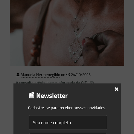
Manuela Hermenegildo
on
24/10/2023
A consulta prévia, livre e informada da OIT 169
×
A Convenção n. 169 da Organização Internacional do
📰 Newsletter
Trabalho (OIT 169) é um Tratado Internacional de Direitos
Humanos que prevê formas específicas de proteção aos
Cadastre-se para receber nossas novidades.
povos
[…]
0
0
Read more