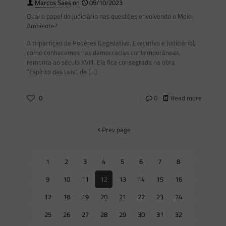
Marcos Saes
on
05/10/2023
Qual o papel do judiciário nas questões envolvendo o Meio
Ambiente?
A tripartição de Poderes (Legislativo, Executivo e Judiciário),
como conhecemos nas democracias contemporâneas,
remonta ao século XVI1. Ela fica consagrada na obra
“Espírito das Leis”, de
[…]
0
0
Read more
Prev page
1
2
3
4
5
6
7
8
9
10
11
12
13
14
15
16
17
18
19
20
21
22
23
24
25
26
27
28
29
30
31
32