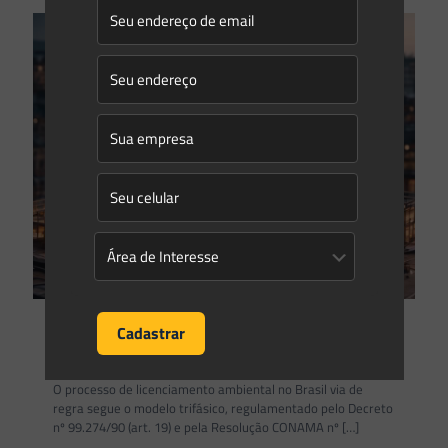
Eduardo Saes
on
23/10/2023
Qual a finalidade de uma licença ambiental?
O processo de licenciamento ambiental no Brasil via de
regra segue o modelo trifásico, regulamentado pelo Decreto
nº 99.274/90 (art. 19) e pela Resolução CONAMA nº
[…]