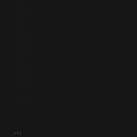
Início
Quem Somos
Atuação
Equipe
Newsletter
Publicações
Artigos
Novidades Legislativas
Informativos
Contato
Blog