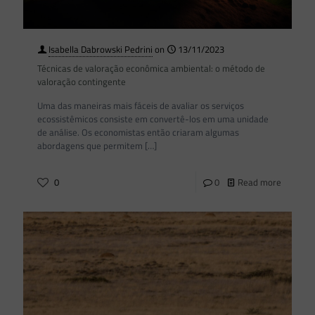
Isabella Dabrowski Pedrini
on
13/11/2023
Técnicas de valoração econômica ambiental: o método de
valoração contingente
Uma das maneiras mais fáceis de avaliar os serviços
ecossistêmicos consiste em convertê-los em uma unidade
de análise. Os economistas então criaram algumas
abordagens que permitem
[…]
0
0
Read more