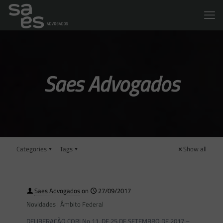
Saes Advogados
Categories
Tags
Show all
Saes Advogados
on
27/09/2017
Novidades | Âmbito Federal
DELIBERAÇÃO CORI No 11, DE 25 DE SETEMBRO DE 2017 –