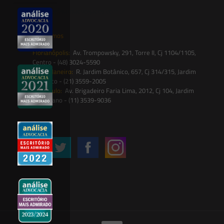
contato@saesadvogados.com.br
Onde estamos
Florianópolis:
Av. Trompowsky, 291, Torre II, Cj 1104/1105,
Centro - (48) 3024-5590
Rio de Janeiro:
R. Jardim Botânico, 657, Cj 314/315, Jardim
Botânico - (21) 3559-2005
São Paulo:
Av. Brigadeiro Faria Lima, 2012, Cj 104, Jardim
Paulistano - (11) 3539-9036
Siga-nos