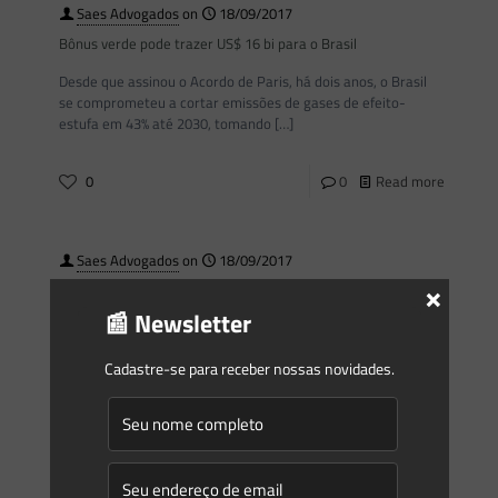
Saes Advogados
on
18/09/2017
Bônus verde pode trazer US$ 16 bi para o Brasil
Desde que assinou o Acordo de Paris, há dois anos, o Brasil
se comprometeu a cortar emissões de gases de efeito-
estufa em 43% até 2030, tomando
[…]
0
0
Read more
Saes Advogados
on
18/09/2017
×
Segurança jurídica e ambiental
📰 Newsletter
O julgamento no STF da validade do Código Florestal deve
despertar interesse nos cidadãos preocupados com o
Cadastre-se para receber nossas novidades.
equilíbrio entre o desenvolvimento agrícola e a preservação
ambiental
[…]
0
0
Read more