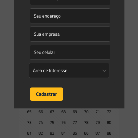
Prev page
1
2
3
4
5
6
7
8
9
10
11
12
13
14
15
16
17
18
19
20
21
22
23
24
25
26
27
28
29
30
31
32
33
34
35
36
37
38
39
40
41
42
43
44
45
46
47
48
49
50
51
52
53
54
55
56
57
58
59
60
61
62
63
64
65
66
67
68
69
70
71
72
73
74
75
76
77
78
79
80
81
82
83
84
85
86
87
88