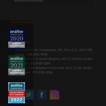
desastres ambientais
Entre em contato
contato@saesadvogados.com.br
Onde estamos
Florianópolis:
Av. Trompowsky, 291, Torre II, Cj 1104/1105,
Centro - (48) 3024-5590
Rio de Janeiro:
R. Jardim Botânico, 657, Cj 314/315, Jardim
Botânico - (21) 3559-2005
São Paulo:
Av. Brigadeiro Faria Lima, 2012, Cj 104, Jardim
Paulistano - (11) 3539-9036
Siga-nos