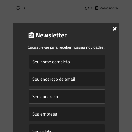
0
0
Read more
×
Saes Advogados
on
22/05/2024
📰 Newsletter
Novidades | Âmbito Estadual: Rio Grande do Sul
PORTARIA FEPAM Nº 423, DE 16 DE MAIO DE 2024 Dispõe
Cadastre-se para receber nossas novidades.
extraordinariamente sobre o pedido de alteração para
transferência da titularidade ambiental de
empreendimentos cadastrados na FEPAM,
[…]
0
0
Read more
Saes Advogados
on
22/05/2024
Novidades | Âmbito Federal
MINISTÉRIO DE PORTOS E AEROPORTOSAGÊNCIA NACIONAL
DE AVIAÇÃO CIVILRESOLUÇÃO ANAC No 743, DE 15 DE MAIO
DE 2024 Regulamenta o monitoramento e a compensação