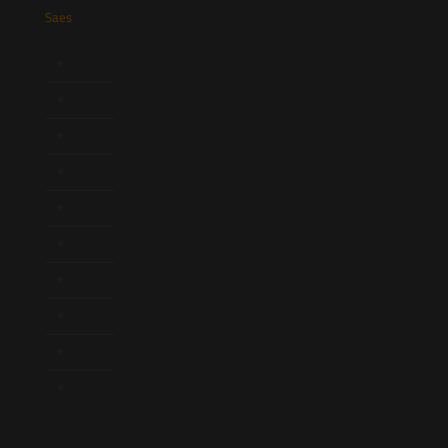
Saes
Início
Quem Somos
Atuação
Equipe
Newsletter
Publicações
Artigos
Novidades Legislativas
Informativos
Contato