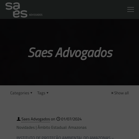
Saes Advogados
Categories
Tags
Show all
Saes Advogados
on
01/07/2024
Novidades | Âmbito Estadual: Amazonas
INSTITUTO DE PROTEÇÃO AMBIENTAL DO AMAZONAS –