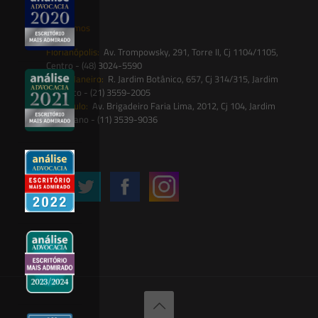
Onde estamos
Florianópolis:
Av. Trompowsky, 291, Torre II, Cj 1104/1105,
Centro - (48) 3024-5590
Rio de Janeiro:
R. Jardim Botânico, 657, Cj 314/315, Jardim
Botânico - (21) 3559-2005
São Paulo:
Av. Brigadeiro Faria Lima, 2012, Cj 104, Jardim
Paulistano - (11) 3539-9036
Siga-nos