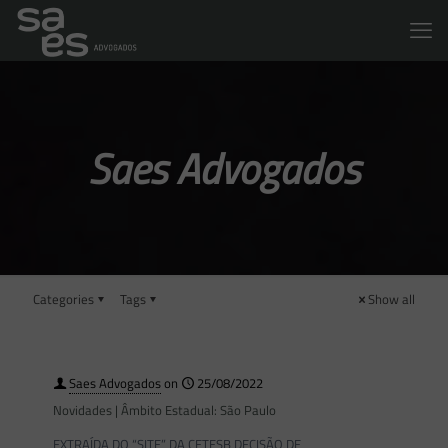
Saes Advogados
Categories
Tags
Show all
Saes Advogados
on
25/08/2022
Novidades | Âmbito Estadual: São Paulo
EXTRAÍDA DO “SITE” DA CETESB DECISÃO DE