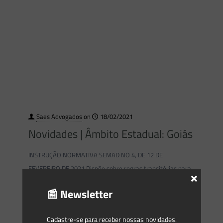
Saes Advogados
on
18/02/2021
Novidades | Âmbito Estadual: Goiás
INSTRUÇÃO NORMATIVA SEMAD NO 4, DE 12 DE
FEVEREIRO DE 2021 Dispõe sobre regras transitórias para
×
análise e aprovação da reserva legal, a serem aplicadas
📰 Newsletter
enquanto permanecer inoperante
[…]
Cadastre-se para receber nossas novidades.
0
0
Read more