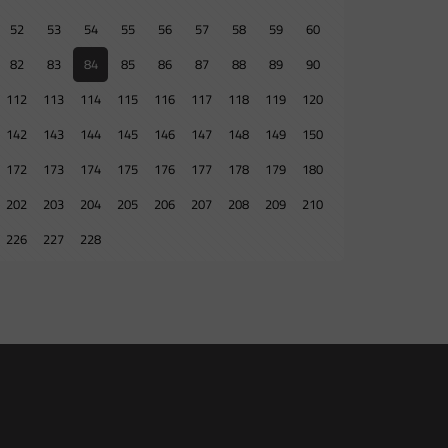
52
53
54
55
56
57
58
59
60
82
83
84
85
86
87
88
89
90
112
113
114
115
116
117
118
119
120
142
143
144
145
146
147
148
149
150
172
173
174
175
176
177
178
179
180
202
203
204
205
206
207
208
209
210
226
227
228