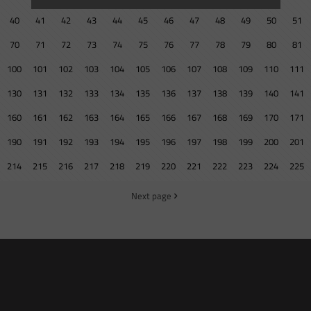
40
41
42
43
44
45
46
47
48
49
50
51
70
71
72
73
74
75
76
77
78
79
80
81
100
101
102
103
104
105
106
107
108
109
110
111
130
131
132
133
134
135
136
137
138
139
140
141
160
161
162
163
164
165
166
167
168
169
170
171
190
191
192
193
194
195
196
197
198
199
200
201
214
215
216
217
218
219
220
221
222
223
224
225
Next page