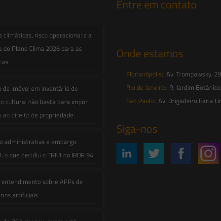
Entre em contato
contato@saesadvogados.com.br
climáticas, risco operacional e a
a do Plano Clima 2026 para as
Onde estamos
icas
Florianópolis:
Av. Trompowsky, 291,
Rio de Janeiro:
R. Jardim Botânico
o de imóvel em inventário de
São Paulo:
Av. Brigadeiro Faria Li
o cultural não basta para impor
s ao direito de propriedade:
Siga-nos
o administrativa e embargo
: o que decidiu o TRF1 no IRDR 94
e entendimento sobre APPs de
ios artificiais