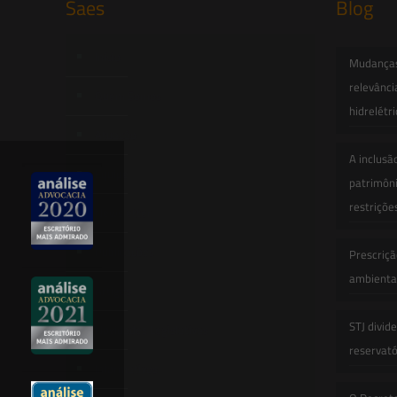
Saes
Blog
Início
Mudanças 
relevânci
Quem Somos
hidrelétr
Atuação
A inclusã
Equipe
patrimôni
restriçõe
Newsletter
Publicações
Prescriçã
ambiental
Artigos
STJ divid
Novidades Legislativas
reservatór
Informativos