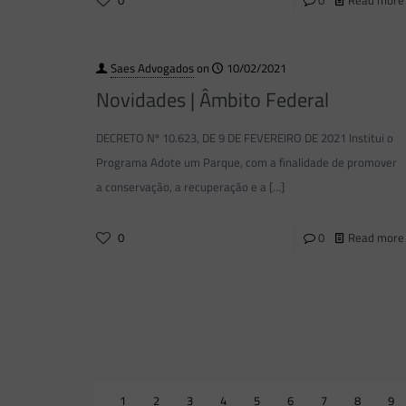
Saes Advogados
on
10/02/2021
Novidades | Âmbito Federal
DECRETO Nº 10.623, DE 9 DE FEVEREIRO DE 2021 Institui o
Programa Adote um Parque, com a finalidade de promover
a conservação, a recuperação e a
[…]
0
0
Read more
1
2
3
4
5
6
7
8
9