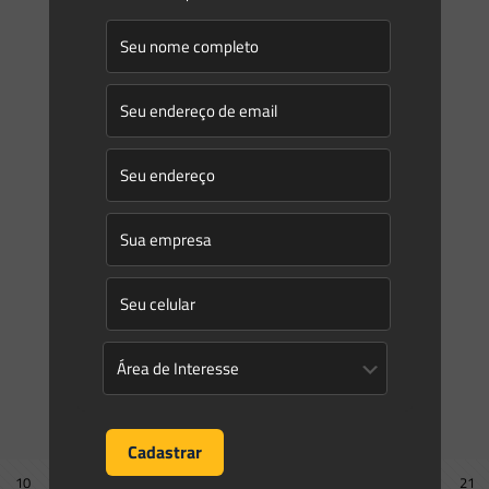
Saes Advogados
on
08/02/2021
Novidades | Âmbito Estadual: São
Paulo
PORTARIA Nº 4/2021 Determina procedimento de
avaliação da CONSULTA PRÉVIA quanto à exigibilidade do
licenciamento ambiental de empreendimentos e atividades
não industriais; e dá outras providencias.
[…]
0
0
Read more
Prev page
10
11
12
13
14
15
16
17
18
19
20
21