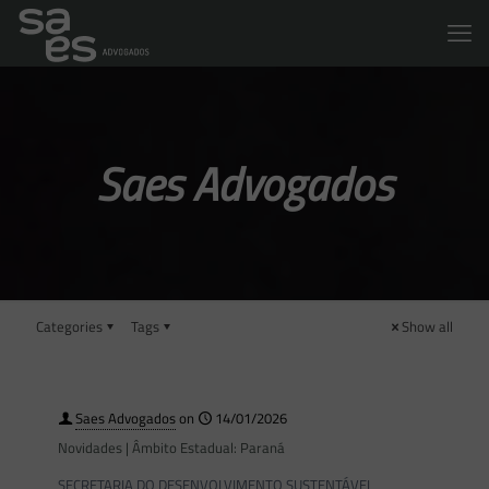
Saes Advogados
Categories
Tags
Show all
Saes Advogados
on
14/01/2026
Novidades | Âmbito Estadual: Paraná
SECRETARIA DO DESENVOLVIMENTO SUSTENTÁVEL