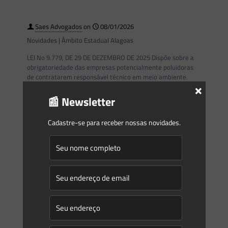
Saes Advogados
on
08/01/2026
Novidades | Âmbito Estadual Alagoas
LEI No 9.779, DE 29 DE DEZEMBRO DE 2025 Dispõe sobre a
obrigatoriedade das empresas potencialmente poluidoras
de contratarem responsável técnico em meio ambiente.
×
[…]
📰 Newsletter
0
0
Read more
Cadastre-se para receber nossas novidades.
Prev page
1
2
3
4
5
6
7
8
9
10
11
12
13
14
15
16
17
18
19
20
21
22
23
24