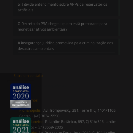
STJ divide entendimento sobre APPs de reservatórios
artificiais
O Decreto do PSA chegou: quem está preparado para
monetizar ativos ambientais?
A insegurança jurídica promovida pela criminalização dos
desastres ambientais
Entre em contato
contato@saesadvogados.com.br
Onde estamos
Florianópolis:
Av. Trompowsky, 291, Torre II, Cj 1104/1105,
Centro - (48) 3024-5590
Rio de Janeiro:
R. Jardim Botânico, 657, Cj 314/315, Jardim
Botânico - (21) 3559-2005
São Paulo:
Av. Brigadeiro Faria Lima, 2012, Cj 104, Jardim