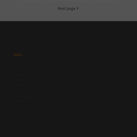
Next page
Saes
Início
Quem Somos
Atuação
Equipe
Newsletter
Publicações
Artigos