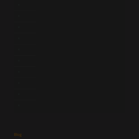
Início
Quem Somos
Atuação
Equipe
Newsletter
Publicações
Artigos
Novidades Legislativas
Informativos
Contato
Blog