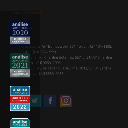
Entre em contato
contato@saesadvogados.com.br
Onde estamos
Florianópolis:
Av. Trompowsky, 291, Torre II, Cj 1104/1105,
Centro - (48) 3024-5590
Rio de Janeiro:
R. Jardim Botânico, 657, Cj 314/315, Jardim
Botânico - (21) 3559-2005
São Paulo:
Av. Brigadeiro Faria Lima, 2012, Cj 104, Jardim
Paulistano - (11) 3539-9036
Siga-nos