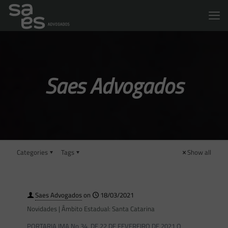
Saes Advogados
Categories
Tags
Show all
Saes Advogados
on
18/03/2021
Novidades | Âmbito Estadual: Santa Catarina
PORTARIA IMA No 34, DE 22 DE FEVEREIRO DE 2021 O