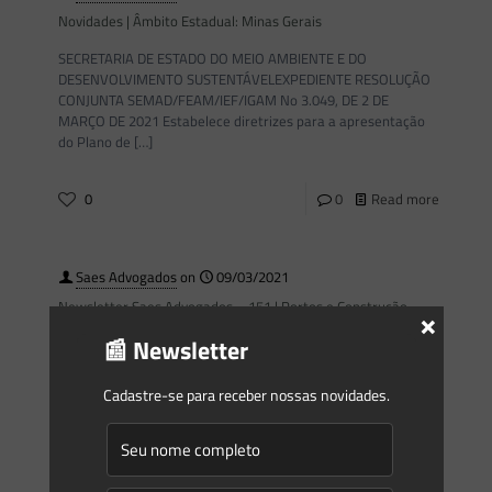
Novidades | Âmbito Estadual: Minas Gerais
SECRETARIA DE ESTADO DO MEIO AMBIENTE E DO
DESENVOLVIMENTO SUSTENTÁVELEXPEDIENTE RESOLUÇÃO
CONJUNTA SEMAD/FEAM/IEF/IGAM No 3.049, DE 2 DE
MARÇO DE 2021 Estabelece diretrizes para a apresentação
do Plano de
[…]
0
0
Read more
Saes Advogados
on
09/03/2021
Newsletter Saes Advogados – 151 | Portos e Construção
×
Naval
📰 Newsletter
Informativo 151Março/2021 Newsletter Portos e
Construção Naval Estimados leitores, A Newsletter desta
Cadastre-se para receber nossas novidades.
semana aborda temas relacionados ao setor de Portos e
Construção Naval. Inicialmente, em “Oportunidade na
redução de Carbono:
[…]