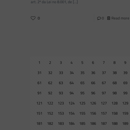
art. 2º da Lei no 8.001, de
[…]
0
0
Read more
1
2
3
4
5
6
7
8
9
31
32
33
34
35
36
37
38
39
61
62
63
64
65
66
67
68
69
91
92
93
94
95
96
97
98
99
121
122
123
124
125
126
127
128
129
151
152
153
154
155
156
157
158
159
181
182
183
184
185
186
187
188
189