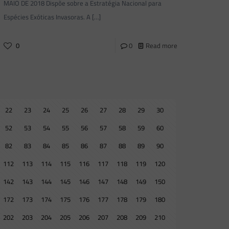
MAIO DE 2018 Dispõe sobre a Estratégia Nacional para
Espécies Exóticas Invasoras. A
[…]
0
0
Read more
22
23
24
25
26
27
28
29
30
52
53
54
55
56
57
58
59
60
82
83
84
85
86
87
88
89
90
112
113
114
115
116
117
118
119
120
142
143
144
145
146
147
148
149
150
172
173
174
175
176
177
178
179
180
202
203
204
205
206
207
208
209
210