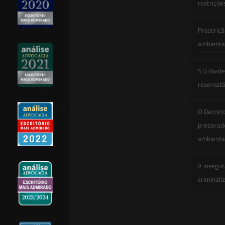
restriçõe
Newsletter
Publicações
Prescriçã
ambiental
Artigos
STJ divid
Novidades Legislativas
reservatór
Informativos
O Decret
Contato
preparado
ambienta
A insegur
criminali