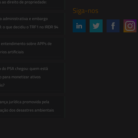
s ao direito de propriedade:
Siga-nos
o administrativa e embargo
: o que decidiu o TRF1 no IRDR 94
e entendimento sobre APPs de
ios artificiais
o do PSA chegou: quem está
 para monetizar ativos
is?
ança jurídica promovida pela
zação dos desastres ambientais