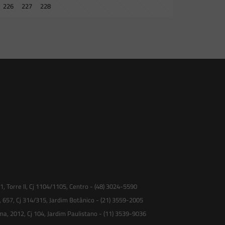
226
227
228
 Torre II, Cj 1104/1105, Centro - (48) 3024-5590
, 657, Cj 314/315, Jardim Botânico - (21) 3559-2005
ma, 2012, Cj 104, Jardim Paulistano - (11) 3539-9036