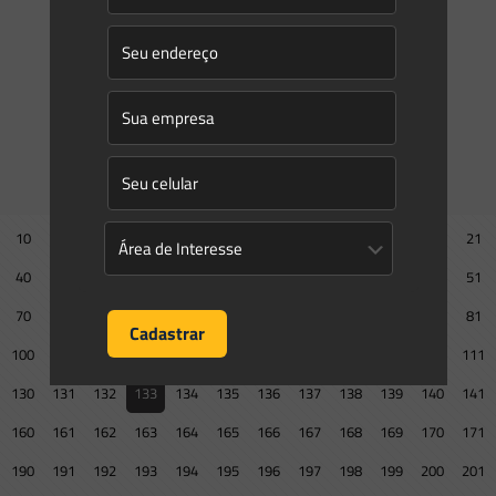
1967, a Lei no 6.567, de 24 de setembro de
[…]
0
0
Read more
Prev page
10
11
12
13
14
15
16
17
18
19
20
21
40
41
42
43
44
45
46
47
48
49
50
51
70
71
72
73
74
75
76
77
78
79
80
81
100
101
102
103
104
105
106
107
108
109
110
111
130
131
132
133
134
135
136
137
138
139
140
141
160
161
162
163
164
165
166
167
168
169
170
171
190
191
192
193
194
195
196
197
198
199
200
201