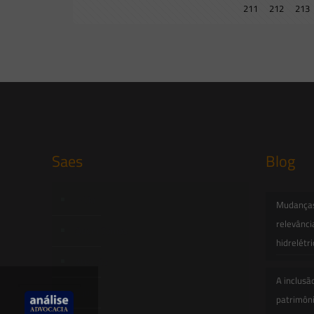
211
212
213
Saes
Blog
Início
Mudanças 
relevânci
Quem Somos
hidrelétr
Atuação
A inclusã
Equipe
patrimôni