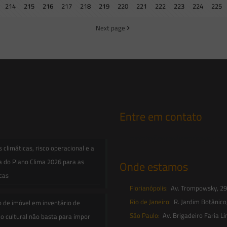
214
215
216
217
218
219
220
221
222
223
224
225
Next page
Entre em contato
contato@saesadvogados.com.br
climáticas, risco operacional e a
a do Plano Clima 2026 para as
Onde estamos
icas
Florianópolis:
Av. Trompowsky, 291,
Rio de Janeiro:
R. Jardim Botânico
o de imóvel em inventário de
São Paulo:
Av. Brigadeiro Faria Li
o cultural não basta para impor