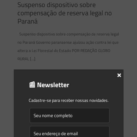
Suspenso dispositivo sobre
compensação de reserva legal no
Paraná
Suspenso dispositivo sobre compensação de reserva legal
no Paraná Governo paranaense ajuizou ação contra lei que
altera a Lei Florestal do Estado POR REDAÇÃO GLOBO
RURAL
[…]
×
0
0
Read more
📰 Newsletter
Saes Advogados
on
14/06/2018
Cadastre-se para receber nossas novidades.
Novidades | Âmbito Federal
DECRETO No 9.406, DE 12 DE JUNHO DE 2018 –
Regulamenta o Decreto-Lei no 227, de 28 de fevereiro de