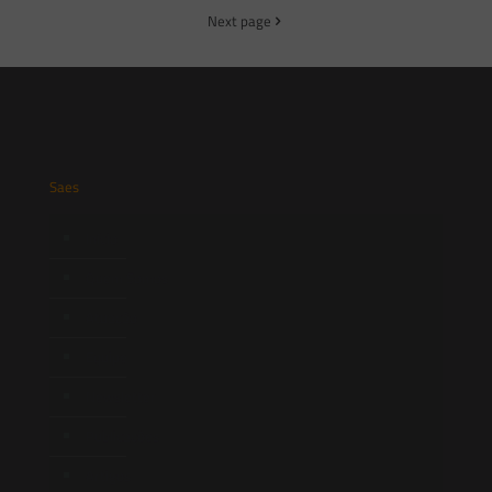
Next page
Saes
Início
Quem Somos
Atuação
Equipe
Newsletter
Publicações
Artigos