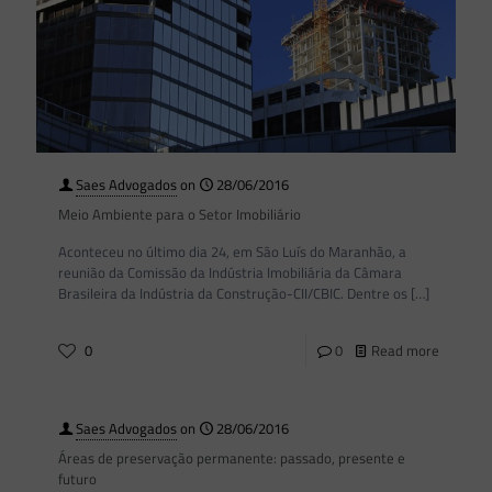
Saes Advogados
on
28/06/2016
Meio Ambiente para o Setor Imobiliário
Aconteceu no último dia 24, em São Luís do Maranhão, a
reunião da Comissão da Indústria Imobiliária da Câmara
Brasileira da Indústria da Construção-CII/CBIC. Dentre os
[…]
0
0
Read more
Saes Advogados
on
28/06/2016
Áreas de preservação permanente: passado, presente e
futuro