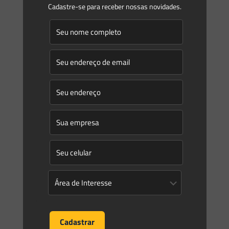
Cadastre-se para receber nossas novidades.
Saes Advogados
on
28/06/2016
Novidades | Âmbito Federal | Requisitos Adicionais para
Atracação de Navios de Carga Viva
PORTARIA DPC No 194, DE 23 DE JUNHO DE 2016 –
Estabelece requisitos adicionais para a atracação de navios
de transporte de carga viva.
0
0
Read more
Prev page
1
2
3
4
5
6
7
8
9
10
11
12
13
14
15
16
17
18
19
20
21
22
23
24
25
26
27
28
29
30
31
32