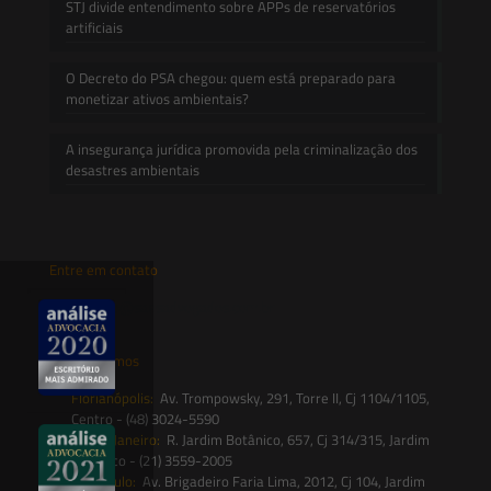
STJ divide entendimento sobre APPs de reservatórios
artificiais
O Decreto do PSA chegou: quem está preparado para
monetizar ativos ambientais?
A insegurança jurídica promovida pela criminalização dos
desastres ambientais
Entre em contato
contato@saesadvogados.com.br
Onde estamos
Florianópolis:
Av. Trompowsky, 291, Torre II, Cj 1104/1105,
Centro - (48) 3024-5590
Rio de Janeiro:
R. Jardim Botânico, 657, Cj 314/315, Jardim
Botânico - (21) 3559-2005
São Paulo:
Av. Brigadeiro Faria Lima, 2012, Cj 104, Jardim