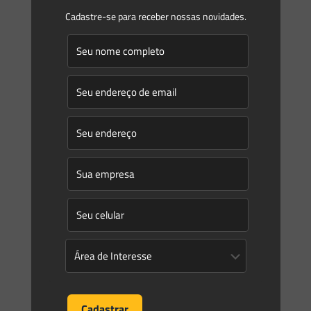
Cadastre-se para receber nossas novidades.
Saes Advogados
on
07/02/2025
Novidades | Âmbito Federal
Diário Oficial da União Publicado
em: 27/01/2025 | Edição: 18 | Seção: 1 | Página: 65
Órgão: Ministério de Portos e Aeroportos/Gabinete do
Ministro Portaria Nº 58, DE 24 DE janeiro DE 2025 Institui, no
âmbito
[…]
0
0
Read more
Prev page
1
2
3
4
5
6
7
8
9
10
11
12
13
14
15
16
17
18
19
20
21
22
23
24