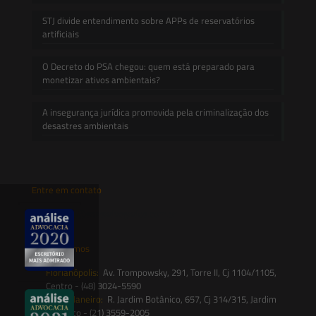
STJ divide entendimento sobre APPs de reservatórios
artificiais
O Decreto do PSA chegou: quem está preparado para
monetizar ativos ambientais?
A insegurança jurídica promovida pela criminalização dos
desastres ambientais
Entre em contato
contato@saesadvogados.com.br
Onde estamos
Florianópolis:
Av. Trompowsky, 291, Torre II, Cj 1104/1105,
Centro - (48) 3024-5590
Rio de Janeiro:
R. Jardim Botânico, 657, Cj 314/315, Jardim
Botânico - (21) 3559-2005