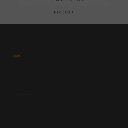
Next page
Saes
Início
Quem Somos
Atuação
Equipe
Newsletter
Publicações