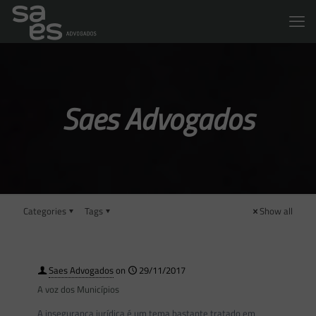
Saes Advogados
Categories
Tags
Show all
Saes Advogados
on
29/11/2017
A voz dos Municípios
A insegurança jurídica é um tema bastante tratado em