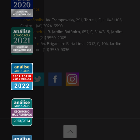
Onde estamos
Florianópolis:
Av. Trompowsky, 291, Torre II, Cj 1104/1105,
Centro - (48) 3024-5590
Rio de Janeiro:
R. Jardim Botânico, 657, Cj 314/315, Jardim
Botânico - (21) 3559-2005
São Paulo:
Av. Brigadeiro Faria Lima, 2012, Cj 104, Jardim
Paulistano - (11) 3539-9036
Siga-nos