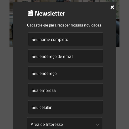
×
📰 Newsletter
Cadastre-se para receber nossas novidades.
Saes Advogados
on
14/11/2017
Criada Comissão de Desenvolvimento e Infraestrutura da
OAB/SC
Marcos Saes será o presidente da Comissão O presidente da
OAB/SC, Paulo Brincas, criou no dia de ontem (13/11) a
Comissão de Desenvolvimento e Infraestrutura –
[…]
0
0
Read more
Prev page