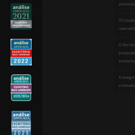
ambiental
Artigos
STJ divid
Novidades Legislativas
reservatór
Informativos
O Decret
Contato
preparado
ambienta
A insegur
criminali