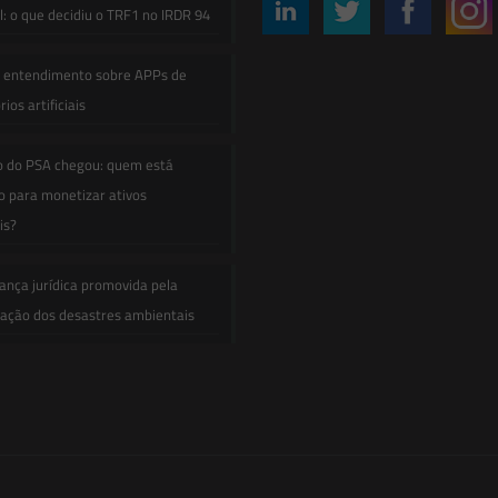
: o que decidiu o TRF1 no IRDR 94
e entendimento sobre APPs de
ios artificiais
o do PSA chegou: quem está
 para monetizar ativos
is?
ança jurídica promovida pela
zação dos desastres ambientais