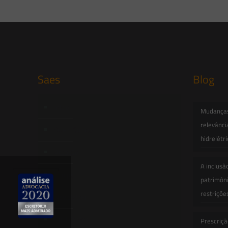
Saes
Blog
Início
Mudanças 
relevânci
Quem Somos
hidrelétr
Atuação
A inclusã
Equipe
patrimôni
restriçõe
Newsletter
Publicações
Prescriçã