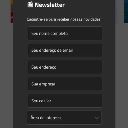
📰 Newsletter
Cadastre-se para receber nossas novidades.
Saes Advogados
on
10/04/2023
Provisão de infraestrutura pública
decorrente de atividades e
empreendimentos sujeitos a
licenciamento ambiental e
urbanístico: o marco regulatório de
New South Wales, Austrália
Um dos grandes desafios do licenciamento ambiental e
urbanístico no Brasil se refere à gestão da
responsabilidade pela demanda por infraestrutura pública
gerada por novas atividades
[…]