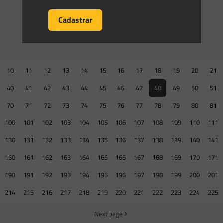
0
0
Read more
Prev page
10
11
12
13
14
15
16
17
18
19
20
21
40
41
42
43
44
45
46
47
48
49
50
51
70
71
72
73
74
75
76
77
78
79
80
81
100
101
102
103
104
105
106
107
108
109
110
111
130
131
132
133
134
135
136
137
138
139
140
141
160
161
162
163
164
165
166
167
168
169
170
171
190
191
192
193
194
195
196
197
198
199
200
201
214
215
216
217
218
219
220
221
222
223
224
225
Next page