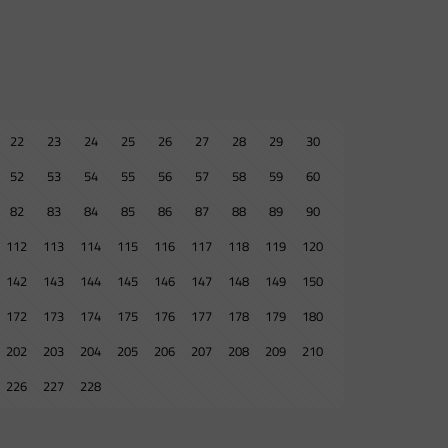
22
23
24
25
26
27
28
29
30
52
53
54
55
56
57
58
59
60
82
83
84
85
86
87
88
89
90
112
113
114
115
116
117
118
119
120
142
143
144
145
146
147
148
149
150
172
173
174
175
176
177
178
179
180
202
203
204
205
206
207
208
209
210
226
227
228