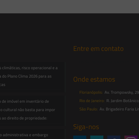
Entre em contato
contato@saesadvogados.com.br
climáticas, risco operacional e a
a do Plano Clima 2026 para as
Onde estamos
icas
Florianópolis:
Av. Trompowsky, 291,
Rio de Janeiro:
R. Jardim Botânico
o de imóvel em inventário de
São Paulo:
Av. Brigadeiro Faria Li
o cultural não basta para impor
s ao direito de propriedade:
Siga-nos
o administrativa e embargo