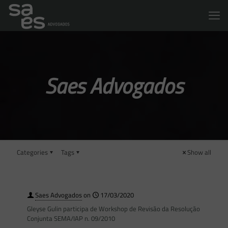
Saes Advogados
Categories
Tags
Show all
Saes Advogados
on
17/03/2020
Gleyse Gulin participa de Workshop de Revisão da Resolução
Conjunta SEMA/IAP n. 09/2010