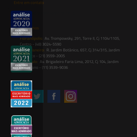
Entre em contato
contato@saesadvogados.com.br
Onde estamos
Florianópolis:
Av. Trompowsky, 291, Torre II, Cj 1104/1105,
Centro - (48) 3024-5590
Rio de Janeiro:
R. Jardim Botânico, 657, Cj 314/315, Jardim
Botânico - (21) 3559-2005
São Paulo:
Av. Brigadeiro Faria Lima, 2012, Cj 104, Jardim
Paulistano - (11) 3539-9036
Siga-nos