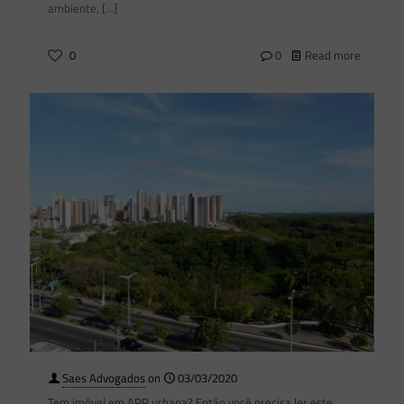
ambiente,
[…]
0
0
Read more
Saes Advogados
on
03/03/2020
Tem imóvel em APP urbana? Então você precisa ler este