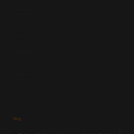
Quem Somos
Atuação
Equipe
Newsletter
Publicações
Artigos
Novidades Legislativas
Informativos
Contato
Blog