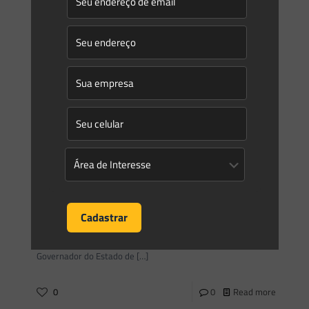
Saes Advogados
on
18/02/2020
TIME REFORÇADO
Nosso escritório possui o compromisso de sempre fazer
trabalhos de excelência. Por sermos uma boutique e
atuarmos exclusivamente com direito ambiental, temos que
sempre ser um
[…]
0
0
Read more
Saes Advogados
on
17/02/2020
Novidades | Âmbito Estadual: Santa Catarina
DECRETO No 468, DE 13 DE FEVEREIRO DE 2020
Regulamenta o Programa de Parcerias e Investimentos do
Estado (PPI-SC) e estabelece outras providências. O
Governador do Estado de
[…]
0
0
Read more