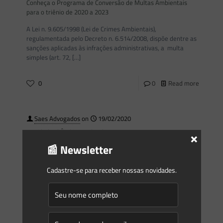
Conheça o Programa de Conversão de Multas Ambientais
para o triênio de 2020 a 2023
A Lei n. 9.605/1998 (Lei de Crimes Ambientais),
regulamentada pelo Decreto n. 6.514/2008, dispõe dentre as
sanções aplicadas às infrações administrativas, a multa
simples (art. 72,
[…]
0
0
Read more
Saes Advogados
on
19/02/2020
×
Novidades | Âmbito Federal
📰 Newsletter
PORTARIA Nº 76, DE 18 DE FEVEREIRO DE 2020 O MINISTRO
DE ESTADO DO MEIO AMBIENTE, no uso das suas
atribuições, e tendo em vista o
[…]
Cadastre-se para receber nossas novidades.
0
0
Read more