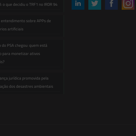
: o que decidiu o TRF1 no IRDR 94
e entendimento sobre APPs de
ios artificiais
o do PSA chegou: quem está
 para monetizar ativos
is?
ança jurídica promovida pela
zação dos desastres ambientais