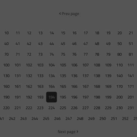
Prev page
10
11
12
13
14
15
16
17
18
19
20
21
40
41
42
43
44
45
46
47
48
49
50
51
70
71
72
73
74
75
76
77
78
79
80
81
100
101
102
103
104
105
106
107
108
109
110
111
130
131
132
133
134
135
136
137
138
139
140
141
160
161
162
163
164
165
166
167
168
169
170
171
190
191
192
193
194
195
196
197
198
199
200
201
220
221
222
223
224
225
226
227
228
229
230
231
41
242
243
244
245
246
247
248
249
250
251
252
2
Next page