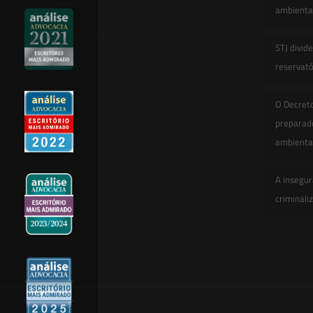
ambiental
Artigos
STJ divid
Novidades Legislativas
reservatór
Informativos
O Decret
Contato
preparado
ambienta
A insegur
criminali