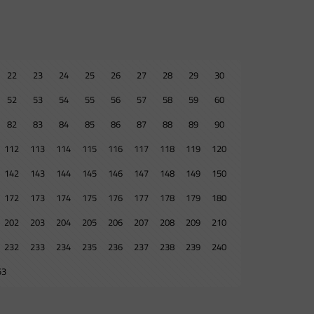
22
23
24
25
26
27
28
29
30
52
53
54
55
56
57
58
59
60
82
83
84
85
86
87
88
89
90
112
113
114
115
116
117
118
119
120
142
143
144
145
146
147
148
149
150
172
173
174
175
176
177
178
179
180
202
203
204
205
206
207
208
209
210
232
233
234
235
236
237
238
239
240
53