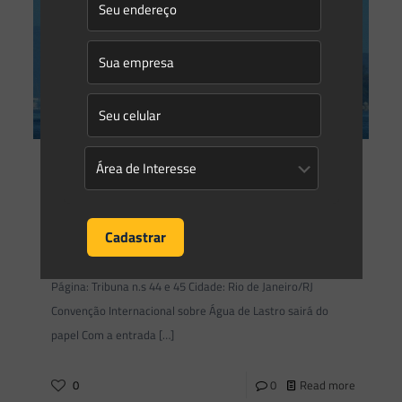
Saes Advogados
on
16/01/2017
Convenção Internacional sobre
Água de Lastro sairá do papel
Data: janeiro/2017 Veículo: Revista Portos e Navios
Página: Tribuna n.s 44 e 45 Cidade: Rio de Janeiro/RJ
Convenção Internacional sobre Água de Lastro sairá do
papel Com a entrada
[…]
0
0
Read more