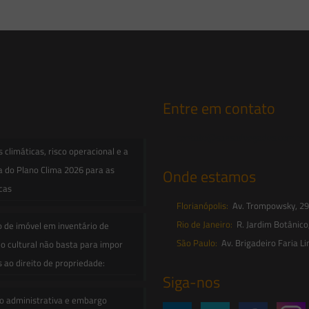
Entre em contato
contato@saesadvogados.com.br
climáticas, risco operacional e a
a do Plano Clima 2026 para as
Onde estamos
icas
Florianópolis:
Av. Trompowsky, 291,
Rio de Janeiro:
R. Jardim Botânico
o de imóvel em inventário de
São Paulo:
Av. Brigadeiro Faria Li
o cultural não basta para impor
s ao direito de propriedade:
Siga-nos
o administrativa e embargo