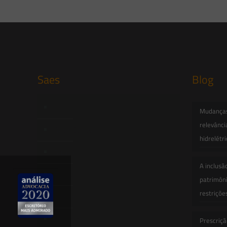
Saes
Blog
Início
Mudanças 
relevânci
Quem Somos
hidrelétr
Atuação
A inclusã
Equipe
patrimôni
restriçõe
Newsletter
Publicações
Prescriçã