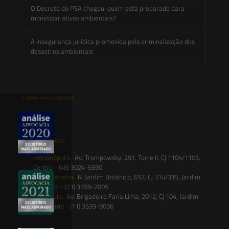
O Decreto do PSA chegou: quem está preparado para
monetizar ativos ambientais?
A insegurança jurídica promovida pela criminalização dos
desastres ambientais
Entre em contato
contato@saesadvogados.com.br
Onde estamos
Florianópolis:
Av. Trompowsky, 291, Torre II, Cj 1104/1105,
Centro - (48) 3024-5590
Rio de Janeiro:
R. Jardim Botânico, 657, Cj 314/315, Jardim
Botânico - (21) 3559-2005
São Paulo:
Av. Brigadeiro Faria Lima, 2012, Cj 104, Jardim
Paulistano - (11) 3539-9036