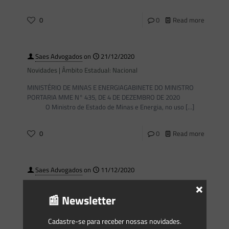
0
0
Read more
Saes Advogados
on
21/12/2020
Novidades | Âmbito Estadual: Nacional
MINISTÉRIO DE MINAS E ENERGIAGABINETE DO MINISTRO
PORTARIA MME N° 435, DE 4 DE DEZEMBRO DE 2020
O Ministro de Estado de Minas e Energia, no uso
[…]
0
0
Read more
Saes Advogados
on
11/12/2020
×
Com alterações, Senado aprova projeto da Lei do Gás; texto
volta à Câmara
📰 Newsletter
O Senado aprovou hoje, com alterações, o novo marco
regulatório para o setor de gás. A proposta visa
Cadastre-se para receber nossas novidades.