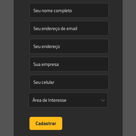
desconcentrar o mercado de gás, substituindo o modelo
[…]
0
0
Read more
Prev page
1
2
3
4
5
6
7
8
9
10
11
12
13
14
15
16
17
18
19
20
21
22
23
24
25
26
27
28
29
30
31
32
33
34
35
36
37
38
39
40
41
42
43
44
45
46
47
48
49
50
51
52
53
54
55
56
57
58
59
60
61
62
63
64