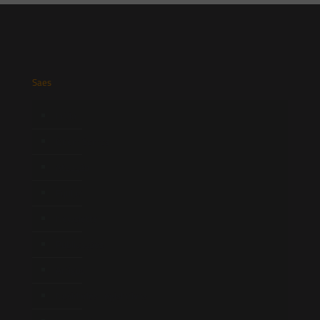
Saes
Início
Quem Somos
Atuação
Equipe
Newsletter
Publicações
Artigos
Novidades Legislativas