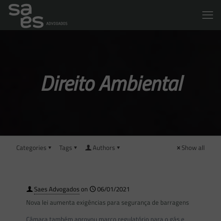
Direito Ambiental
Categories
Tags
Authors
Show all
Saes Advogados
on
06/01/2021
Nova lei aumenta exigências para segurança de barragens
Câmara também aprovou marco regulatório para o gás e