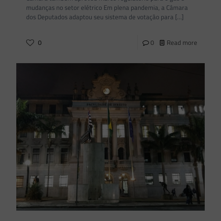
mudanças no setor elétrico Em plena pandemia, a Câmara
dos Deputados adaptou seu sistema de votação para
[…]
0
0
Read more