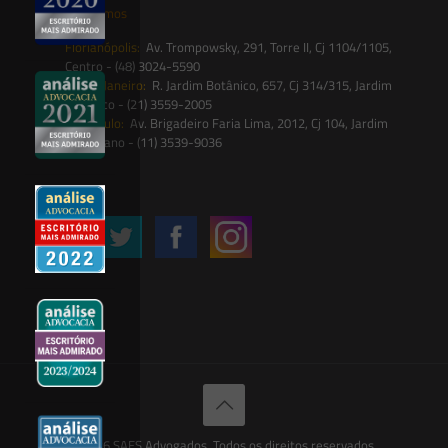
Onde estamos
Florianópolis:
Av. Trompowsky, 291, Torre II, Cj 1104/1105,
Centro - (48) 3024-5590
Rio de Janeiro:
R. Jardim Botânico, 657, Cj 314/315, Jardim
Botânico - (21) 3559-2005
São Paulo:
Av. Brigadeiro Faria Lima, 2012, Cj 104, Jardim
Paulistano - (11) 3539-9036
Siga-nos
© 2026 SAES Advogados. Todos os direitos reservados.