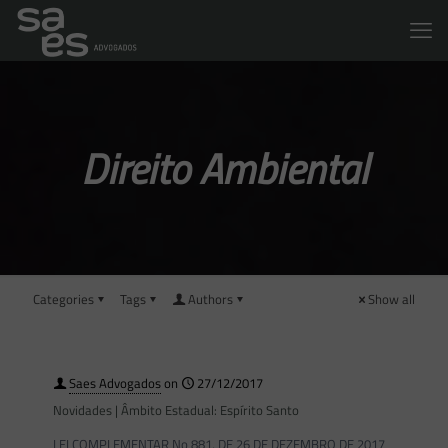
Direito Ambiental
Categories
Tags
Authors
Show all
Saes Advogados
on
27/12/2017
Novidades | Âmbito Estadual: Espírito Santo
LEI COMPLEMENTAR No 881, DE 26 DE DEZEMBRO DE 2017