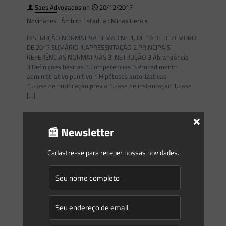
Saes Advogados
on
20/12/2017
Novidades | Âmbito Estadual: Minas Gerais
INSTRUÇÃO NORMATIVA SEMAD No 1, DE 19 DE DEZEMBRO
DE 2017 SUMÁRIO 1.APRESENTAÇÃO 2.PRINCIPAIS
REFERÊNCIAS NORMATIVAS 3.INSTRUÇÃO 3.Abrangência
3.Definições básicas 3.Competências 3.Procedimento
administrativo punitivo 1.Hipóteses autorizativas
1..Fase de notificação prévia 1.Fase de instauração 1.Fase
[…]
×
0
0
Read more
📰 Newsletter
Cadastre-se para receber nossas novidades.
Prev page
1
2
3
4
5
6
7
8
9
10
11
12
13
14
15
16
17
18
19
20
21
22
23
24