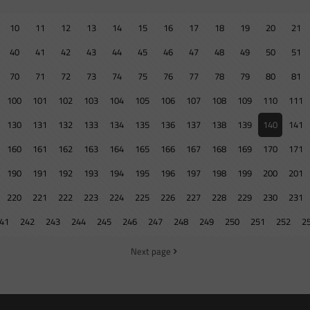
10
11
12
13
14
15
16
17
18
19
20
21
40
41
42
43
44
45
46
47
48
49
50
51
70
71
72
73
74
75
76
77
78
79
80
81
100
101
102
103
104
105
106
107
108
109
110
111
130
131
132
133
134
135
136
137
138
139
140
141
160
161
162
163
164
165
166
167
168
169
170
171
190
191
192
193
194
195
196
197
198
199
200
201
220
221
222
223
224
225
226
227
228
229
230
231
41
242
243
244
245
246
247
248
249
250
251
252
2
Next page