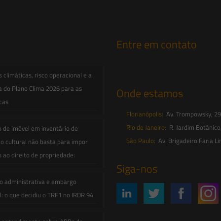
Entre em contato
contato@saesadvogados.com.br
climáticas, risco operacional e a
a do Plano Clima 2026 para as
Onde estamos
icas
Florianópolis:
Av. Trompowsky, 291,
Rio de Janeiro:
R. Jardim Botânico
o de imóvel em inventário de
São Paulo:
Av. Brigadeiro Faria Li
o cultural não basta para impor
s ao direito de propriedade:
Siga-nos
o administrativa e embargo
: o que decidiu o TRF1 no IRDR 94