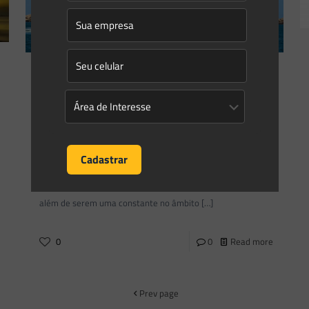
Gleyse Gulin
on
18/09/2018
Meta de redução de CO2 e o setor
marítimo: os desafios assumidos
pela IMO
As metas de reduções das emissões de gases efeito estufa
(GEE), em sua maioria projetadas nas emissões de CO2,
além de serem uma constante no âmbito
[…]
0
0
Read more
Prev page