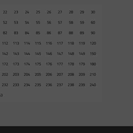
22
23
24
25
26
27
28
29
30
52
53
54
55
56
57
58
59
60
82
83
84
85
86
87
88
89
90
112
113
114
115
116
117
118
119
120
142
143
144
145
146
147
148
149
150
172
173
174
175
176
177
178
179
180
202
203
204
205
206
207
208
209
210
232
233
234
235
236
237
238
239
240
53