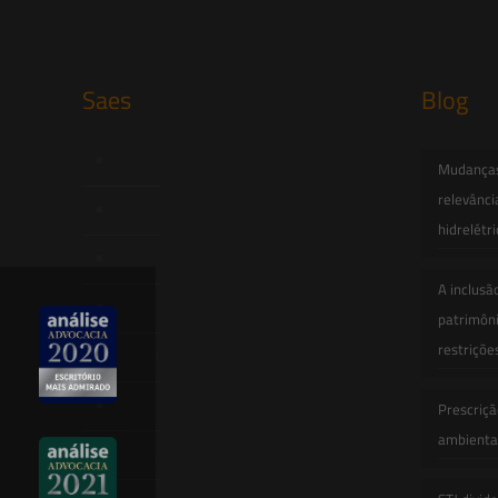
Saes
Blog
Início
Mudanças 
relevânci
Quem Somos
hidrelétr
Atuação
A inclusã
Equipe
patrimôni
restriçõe
Newsletter
Publicações
Prescriçã
ambiental
Artigos