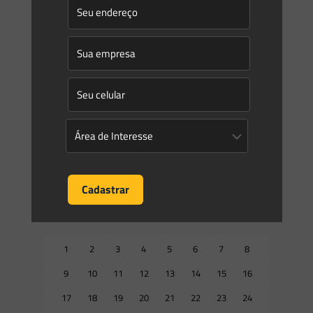
0
0
Read more
Saes Advogados
on
25/06/2020
Senado aprova novo marco do Saneamento Básico
Ontem, dia 24 de Junho, em sessão remota, o Senado
Federal aprovou o Projeto de Lei 4.162/2019, conhecido
como Novo Marco Legal do Saneamento Básico. A
[…]
0
0
Read more
Prev page
1
2
3
4
5
6
7
8
9
10
11
12
13
14
15
16
17
18
19
20
21
22
23
24