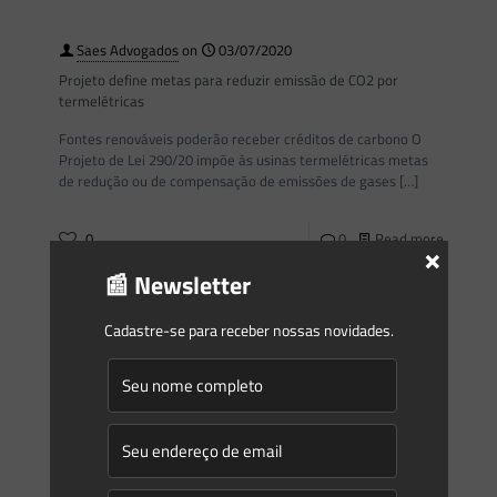
Saes Advogados
on
03/07/2020
Projeto define metas para reduzir emissão de CO2 por
termelétricas
Fontes renováveis poderão receber créditos de carbono O
Projeto de Lei 290/20 impõe às usinas termelétricas metas
de redução ou de compensação de emissões de gases
[…]
0
0
Read more
×
📰 Newsletter
Saes Advogados
on
26/06/2020
Cadastre-se para receber nossas novidades.
STF decidiu: dano ambiental é imprescritível. O que muda na
prática?
Foi publicado nesta quarta-feira (24/06) o acórdão referente
ao Tema n. 999 de repercussão geral no STF. Firmou-se a
tese da Imprescritibilidade da pretensão de reparação
[…]