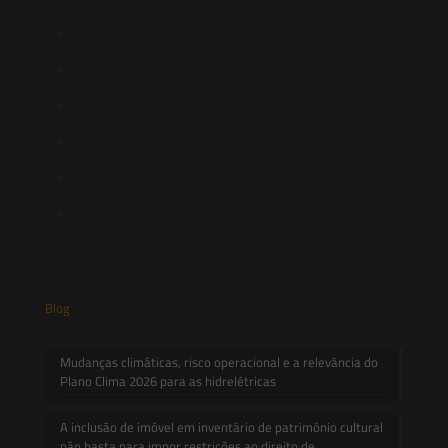
Newsletter
Publicações
Artigos
Novidades Legislativas
Informativos
Contato
Blog
Mudanças climáticas, risco operacional e a relevância do
Plano Clima 2026 para as hidrelétricas
A inclusão de imóvel em inventário de patrimônio cultural
não basta para impor restrições ao direito de