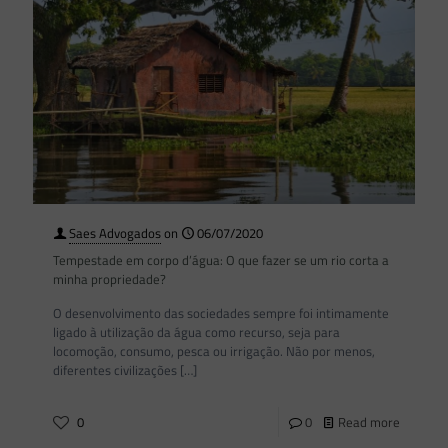
Saes Advogados
on
06/07/2020
Tempestade em corpo d’água: O que fazer se um rio corta a
minha propriedade?
O desenvolvimento das sociedades sempre foi intimamente
ligado à utilização da água como recurso, seja para
locomoção, consumo, pesca ou irrigação. Não por menos,
diferentes civilizações
[…]
0
0
Read more