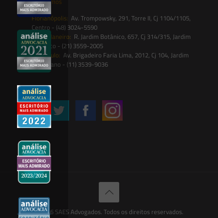
Onde estamos
Florianópolis:
Av. Trompowsky, 291, Torre II, Cj 1104/1105,
Centro - (48) 3024-5590
Rio de Janeiro:
R. Jardim Botânico, 657, Cj 314/315, Jardim
Botânico - (21) 3559-2005
São Paulo:
Av. Brigadeiro Faria Lima, 2012, Cj 104, Jardim
Paulistano - (11) 3539-9036
Siga-nos
© 2026 SAES Advogados. Todos os direitos reservados.