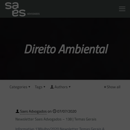
Direito Ambiental
Categories
Tags
Authors
Show all
Saes Advogados
on
07/07/2020
Newsletter Saes Advogados – 138 | Temas Gerais
Informativo 138Julho/2020 Newsletter Temas Gerais A